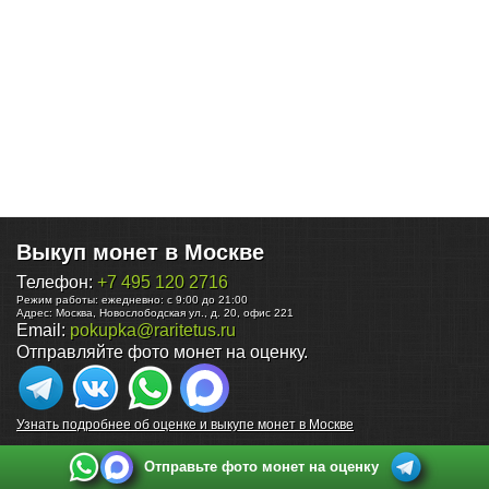
Выкуп монет в Москве
Телефон:
+7 495 120 2716
Режим работы:
ежедневно: с 9:00 до 21:00
Адрес:
Москва
,
Новослободская ул., д. 20, офис 221
Email:
pokupka@raritetus.ru
Отправляйте фото монет на оценку.
Узнать подробнее об оценке и выкупе монет в Москве
Отправьте фото монет на оценку