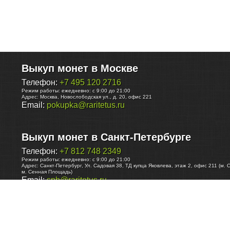
Выкуп монет в Москве
Телефон:
+7 495 120 2716
Режим работы:
ежедневно: с 9:00 до 21:00
Адрес:
Москва
,
Новослободская ул., д. 20, офис 221
Email:
pokupka@raritetus.ru
Выкуп монет в Санкт-Петербурге
Телефон:
+7 812 748 2349
Режим работы:
ежедневно: с 9:00 до 21:00
Адрес:
Санкт-Петербург
,
Ул. Садовая 38, ТД купца Яковлева, этаж 2, офис 211 (м. 
м. Сенная Площадь)
Email:
spb@raritetus.ru
Выкуп монет в Нижнем Новгороде
Телефон:
+7 831 420-63-39