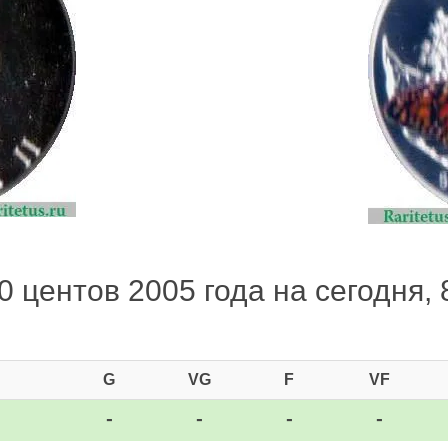
 центов 2005 года на сегодня, 
G
VG
F
VF
-
-
-
-