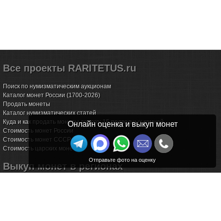
Все проекты RARITETUS.ru
Поиск по нумизматическим аукционам
Каталог монет России (1700-2026)
Продать монеты
Каталог нумизматических статей
Куда и как продать монеты дорого: 15 подводных камней
Онлайн оценка и выкуп монет
Стоимость монет России
Стоимость монет СССР
Стоимость царских монет
Выкуп монет в регионах
Волгоград
Воронеж
Екатеринбург
Иркутск
Казань