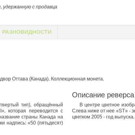
, удержанную с продавца
РАЗНОВИДНОСТИ
 двор Оттава (Канада). Коллекционная монета.
Описание реверса
четвертый тип), обращённый
В центре цветное изобр
I», которая переводится с
Слева ниже от нее «ST» - з
 название страны Канада на
цветком 2005 - год выпуска.
ки надпись: «50 (пятьдесят)