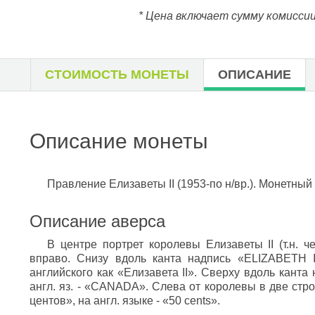
* Цена включает сумму комиссии
СТОИМОСТЬ МОНЕТЫ
ОПИСАНИЕ
Описание монеты
Правление Елизаветы II (1953-по н/вр.). Монетный
Описание аверса
В центре портрет королевы Елизаветы II (т.н. 
вправо. Снизу вдоль канта надпись «ELIZABETH I
английского как «Елизавета II». Сверху вдоль канта
англ. яз. - «CANADA». Слева от королевы в две стро
центов», на англ. языке - «50 cents».