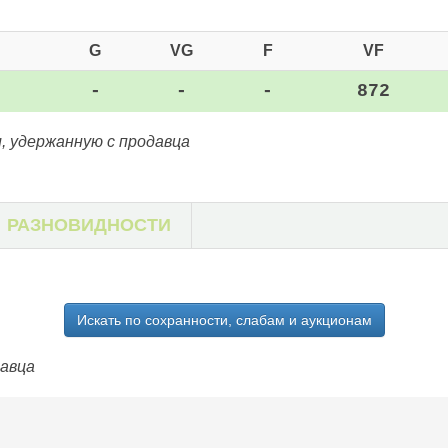
G
VG
F
VF
-
-
-
872
, удержанную с продавца
РАЗНОВИДНОСТИ
Искать по сохранности, слабам и аукционам
давца