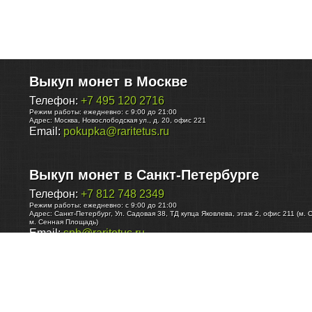
Выкуп монет в Москве
Телефон:
+7 495 120 2716
Режим работы:
ежедневно: с 9:00 до 21:00
Адрес:
Москва
,
Новослободская ул., д. 20, офис 221
Email:
pokupka@raritetus.ru
Выкуп монет в Санкт-Петербурге
Телефон:
+7 812 748 2349
Режим работы:
ежедневно: с 9:00 до 21:00
Адрес:
Санкт-Петербург
,
Ул. Садовая 38, ТД купца Яковлева, этаж 2, офис 211 (м. 
м. Сенная Площадь)
Email:
spb@raritetus.ru
Выкуп монет в Нижнем Новгороде
Телефон:
+7 831 420-63-39
Режим работы:
ежедневно: с 9:00 до 21:00