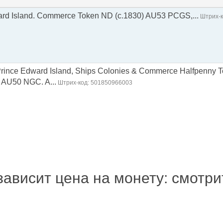
rd Island. Commerce Token ND (c.1830) AU53 PCGS,...
Штрих-к
Prince Edward Island, Ships Colonies & Commerce Halfpenny T
 AU50 NGC. A...
Штрих-код: 501850966003
зависит цена на монету: смотр