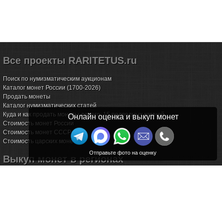
Все проекты RARITETUS.ru
Поиск по нумизматическим аукционам
Каталог монет России (1700-2026)
Продать монеты
Каталог нумизматических статей
Куда и как продать монеты дорого: 15 подводных камней
Онлайн оценка и выкуп монет
Стоимость монет России
Стоимость монет СССР
Стоимость царских монет
Выкуп монет в регионах
Волгоград
Воронеж
Екатеринбург
Иркутск
Казань