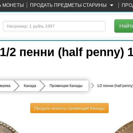
Ь МОНЕТЫ
ПРОДАТЬ ПРЕДМЕТЫ СТАРИНЫ
ПРО
Найт
2 пенни (half penny) 
ерика
Канада
Провинции Канады
1/2 пенни (half penny
Продать монеты провинций Канады