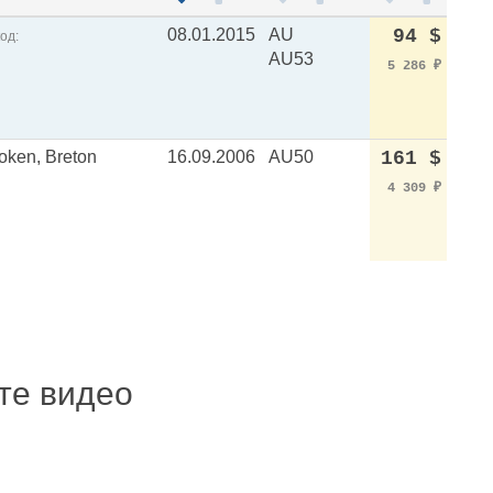
08.01.2015
AU
94 $
од:
AU53
5 286
₽
oken, Breton
16.09.2006
AU50
161 $
4 309
₽
ите видео