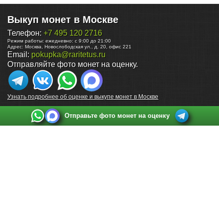
Выкуп монет в Москве
Телефон:
+7 495 120 2716
Режим работы:
ежедневно: с 9:00 до 21:00
Адрес:
Москва
,
Новослободская ул., д. 20, офис 221
Email:
pokupka@raritetus.ru
Отправляйте фото монет на оценку.
Узнать подробнее об оценке и выкупе монет в Москве
Отправьте фото монет на оценку
Выкуп монет в Санкт-Петербурге
Телефон:
+7 812 748 2349
Режим работы:
ежедневно: с 9:00 до 21:00
Адрес:
Санкт-Петербург
,
Ул. Садовая 38, ТД купца Яковлева, этаж 2, офис 211 (м.
Садовая, м. Спасская, м. Сенная Площадь)
Email:
spb@raritetus.ru
Выкуп монет в Нижнем Новгороде
Телефон:
+7 831 420-63-39