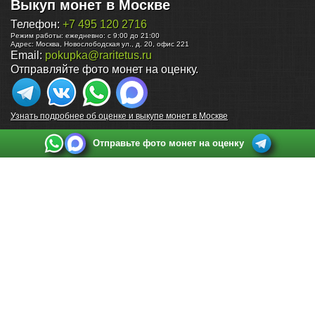
Выкуп монет в Москве
Телефон:
+7 495 120 2716
Режим работы:
ежедневно: с 9:00 до 21:00
Адрес:
Москва
,
Новослободская ул., д. 20, офис 221
Email:
pokupka@raritetus.ru
Отправляйте фото монет на оценку.
Узнать подробнее об оценке и выкупе монет в Москве
Отправьте фото монет на оценку
Выкуп монет в Санкт-Петербурге
Телефон:
+7 812 748 2349
Режим работы:
ежедневно: с 9:00 до 21:00
Адрес:
Санкт-Петербург
,
Ул. Садовая 38, ТД купца Яковлева, этаж 2, офис 211 (м.
Садовая, м. Спасская, м. Сенная Площадь)
Email:
spb@raritetus.ru
Выкуп монет в Нижнем Новгороде
Телефон:
+7 831 420-63-39
Режим работы:
ежедневно: с 9:00 до 21:00
Адрес:
Нижний Новгород
,
Площадь Максима Горького, дом 4/2, этаж 2, офис 8
Email:
nizhnij-novgorod@raritetus.ru