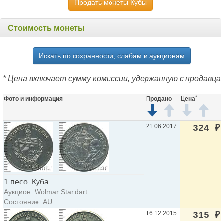
Продать монеты Кубы
Стоимость монеты
Искать по сохранности, слабам и аукционам
* Цена включает сумму комиссии, удержанную с продавца
*
Фото и информация
Продано
Цена
21.06.2017
324
₽
1 песо. Куба
Аукцион: Wolmar Standart
Состояние: AU
16.12.2015
315
₽