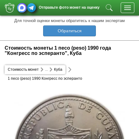
Отправьте фото монет на оценку
Toggl
navig
Для точной оценки монеты обратитесь к нашим экспертам
Обратиться
Стоимость монеты 1 песо (peso) 1990 года
"Конгресс по эсперанто", Куба
Стоимость монет
...
Куба
1 песо (peso) 1990 Конгресс по эсперанто