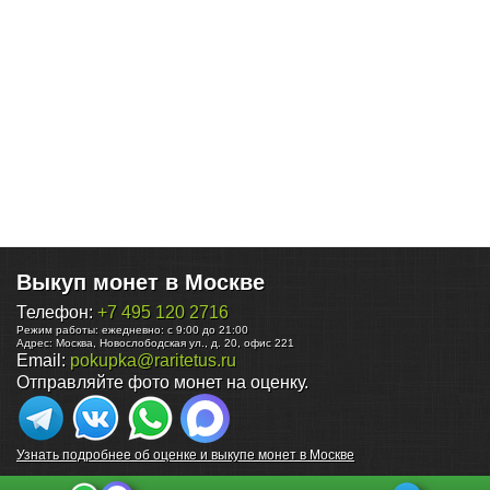
Выкуп монет в Москве
Телефон:
+7 495 120 2716
Режим работы:
ежедневно: с 9:00 до 21:00
Адрес:
Москва
,
Новослободская ул., д. 20, офис 221
Email:
pokupka@raritetus.ru
Отправляйте фото монет на оценку.
Узнать подробнее об оценке и выкупе монет в Москве