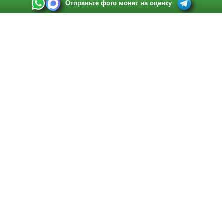
Отправьте фото монет на оценку
Выкуп монет в Санкт-Петербурге
Телефон:
+7 812 748 2349
Режим работы:
ежедневно: с 9:00 до 21:00
Адрес:
Санкт-Петербург
,
Ул. Садовая 38, ТД купца Яковлева, этаж 2, офис 211 (м.
Садовая, м. Спасская, м. Сенная Площадь)
Email:
spb@raritetus.ru
Выкуп монет в Нижнем Новгороде
Телефон:
+7 831 420-63-39
Режим работы:
ежедневно: с 9:00 до 21:00
Адрес:
Нижний Новгород
,
Площадь Максима Горького, дом 4/2, этаж 2, офис 8
Email:
nizhnij-novgorod@raritetus.ru
Выкуп монет в Новосибирске
Телефон:
+7 383 383 0921
Режим работы:
вТ-СБ: с 10:00 до 19:00
Адрес:
Новосибирск
,
Красный проспект 79 (БЦ Зелёные купола), офис 204 (м.
Гагаринская)
Email:
pokupka@raritetus.ru