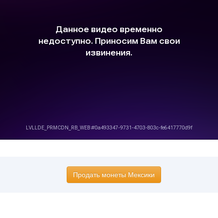
Продать монеты Мексики