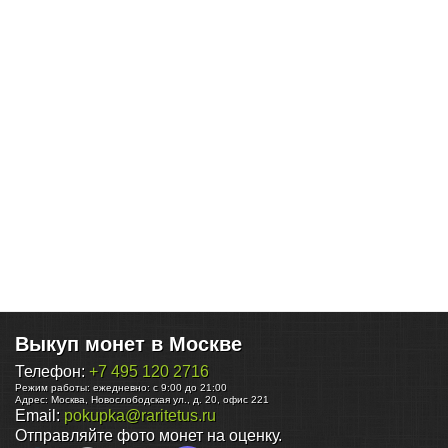
Выкуп монет в Москве
Телефон:
+7 495 120 2716
Режим работы:
ежедневно: с 9:00 до 21:00
Адрес:
Москва
,
Новослободская ул., д. 20, офис 221
Email:
pokupka@raritetus.ru
Отправляйте фото монет на оценку.