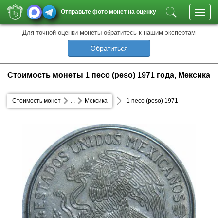
Отправьте фото монет на оценку
Toggl
navig
Для точной оценки монеты обратитесь к нашим экспертам
Обратиться
Стоимость монеты 1 песо (peso) 1971 года, Мексика
Стоимость монет
...
Мексика
1 песо (peso) 1971