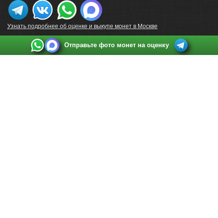
Узнать подробнее об оценке и выкупе монет в Москве
Отправьте фото монет на оценку
Выкуп монет в Санкт-Петербурге
Телефон:
+7 812 748 2349
Режим работы:
ежедневно: с 9:00 до 21:00
Адрес:
Санкт-Петербург
,
Ул. Садовая 38, ТД купца Яковлева, этаж 2, офис 211 (м.
Садовая, м. Спасская, м. Сенная Площадь)
Email:
spb@raritetus.ru
Выкуп монет в Нижнем Новгороде
Телефон:
+7 831 420-63-39
Режим работы:
ежедневно: с 9:00 до 21:00
Адрес:
Нижний Новгород
,
Площадь Максима Горького, дом 4/2, этаж 2, офис 8
Email:
nizhnij-novgorod@raritetus.ru
Выкуп монет в Новосибирске
Телефон:
+7 383 383 0921
Режим работы:
вТ-СБ: с 10:00 до 19:00