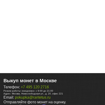
Выкуп монет в Москве
Телефон:
+7 495 120 2716
Режим работы:
ежедневно: с 9:00 до 21:00
Адрес:
Москва
,
Новослободская ул., д. 20, офис 221
Email:
pokupka@raritetus.ru
Отправляйте фото монет на оценку.