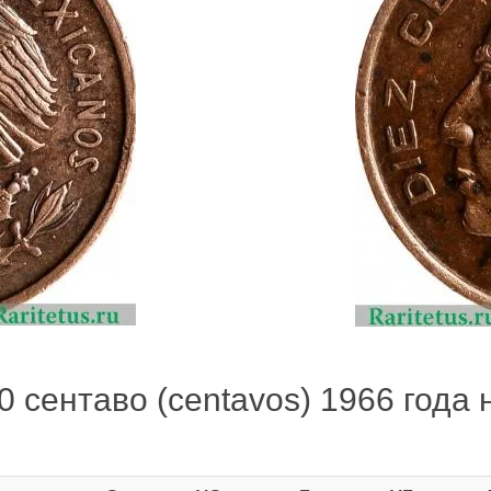
 сентаво (centavos) 1966 года н