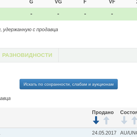
G
VG
F
VF
-
-
-
-
, удержанную с продавца
РАЗНОВИДНОСТИ
Искать по сохранности, слабам и аукционам
давца
Продано
Состо
а
24.05.2017
AU/UN