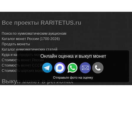
Все проекты RARITETUS.ru
Поиск по нумизматическим аукционам
Каталог монет России (1700-2026)
Продать монеты
Каталог нумизматических статей
Куда и как продать монеты дорого: 15 подводных камней
Онлайн оценка и выкуп монет
Стоимость монет России
Стоимость монет СССР
Стоимость царских монет
Выкуп монет в регионах
Волгоград
Воронеж
Екатеринбург
Иркутск
Казань
Калининград
Калуга
Красноярск