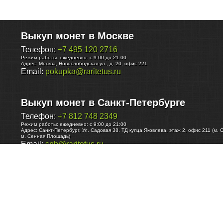
Выкуп монет в Москве
Телефон:
+7 495 120 2716
Режим работы:
ежедневно: с 9:00 до 21:00
Адрес:
Москва
,
Новослободская ул., д. 20, офис 221
Email:
pokupka@raritetus.ru
Выкуп монет в Санкт-Петербурге
Телефон:
+7 812 748 2349
Режим работы:
ежедневно: с 9:00 до 21:00
Адрес:
Санкт-Петербург
,
Ул. Садовая 38, ТД купца Яковлева, этаж 2, офис 211 (м. 
м. Сенная Площадь)
Email:
spb@raritetus.ru
Выкуп монет в Нижнем Новгороде
Телефон:
+7 831 420-63-39
Режим работы:
ежедневно: с 9:00 до 21:00
Адрес:
Нижний Новгород
,
Площадь Максима Горького, дом 4/2, этаж 2, офис 8
Email:
nizhnij-novgorod@raritetus.ru