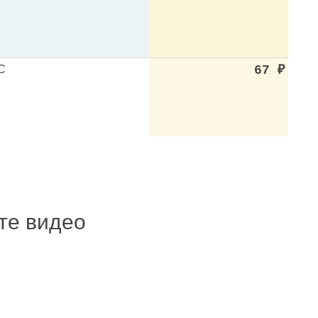
C
67
₽
ите видео