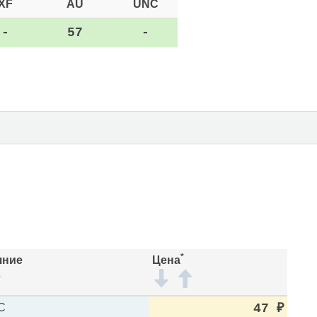
XF
AU
UNC
-
57
-
*
яние
Цена
C
47
₽