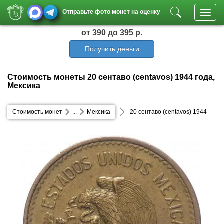
Отправьте фото монет на оценку
Toggl
navig
от 390
до 395 р.
Получить деньги
Стоимость монеты 20 сентаво (centavos) 1944 года,
Мексика
Стоимость монет
...
Мексика
20 сентаво (centavos) 1944