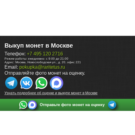
Выкуп монет в Москве
Телефон:
+7 495 120 2716
Режим работы:
ежедневно: с 9:00 до 21:00
Адрес:
Москва
,
Новослободская ул., д. 20, офис 221
Email:
pokupka@raritetus.ru
Отправляйте фото монет на оценку.
Узнать подробнее об оценке и выкупе монет в Москве
Отправьте фото монет на оценку
Выкуп монет в Санкт-Петербурге
Телефон:
+7 812 748 2349
Режим работы:
ежедневно: с 9:00 до 21:00
Адрес:
Санкт-Петербург
,
Ул. Садовая 38, ТД купца Яковлева, этаж 2, офис 211 (м.
Садовая, м. Спасская, м. Сенная Площадь)