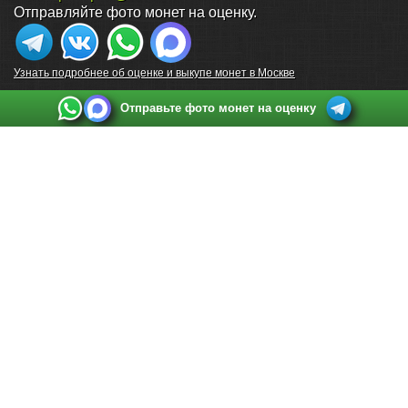
Отправляйте фото монет на оценку.
Узнать подробнее об оценке и выкупе монет в Москве
Отправьте фото монет на оценку
Выкуп монет в Санкт-Петербурге
Телефон:
+7 812 748 2349
Режим работы:
ежедневно: с 9:00 до 21:00
Адрес:
Санкт-Петербург
,
Ул. Садовая 38, ТД купца Яковлева, этаж 2, офис 211 (м.
Садовая, м. Спасская, м. Сенная Площадь)
Email:
spb@raritetus.ru
Выкуп монет в Нижнем Новгороде
Телефон:
+7 831 420-63-39
Режим работы:
ежедневно: с 9:00 до 21:00
Адрес:
Нижний Новгород
,
Площадь Максима Горького, дом 4/2, этаж 2, офис 8
Email:
nizhnij-novgorod@raritetus.ru
Выкуп монет в Новосибирске