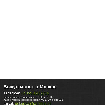
Выкуп монет в Москве
Телефон:
+7 495 120 2716
Режим работы:
ежедневно: с 9:00 до 21:00
Адрес:
Москва
,
Новослободская ул., д. 20, офис 221
Email:
pokupka@raritetus.ru