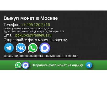
Выкуп монет в Москве
Телефон:
+7 495 120 2716
Режим работы:
ежедневно: с 9:00 до 21:00
Адрес:
Москва
,
Новослободская ул., д. 20, офис 221
Email:
pokupka@raritetus.ru
Отправляйте фото монет на оценку.
Узнать подробнее об оценке и выкупе монет в Москве
Отправьте фото монет на оценку
Выкуп монет в Санкт-Петербурге
Телефон:
+7 812 748 2349
Режим работы:
ежедневно: с 9:00 до 21:00
Адрес:
Санкт-Петербург
,
Ул. Садовая 38, ТД купца Яковлева, этаж 2, офис 211 (м.
Садовая, м. Спасская, м. Сенная Площадь)
Email:
spb@raritetus.ru
Выкуп монет в Нижнем Новгороде