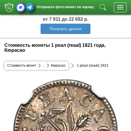
Отправьте фото монет на оценку
Toggl
navig
от 7 911
до 22 692 р.
Получить деньги
Стоимость монеты 1 реал (reaal) 1821 года,
Кюрасао
Стоимость монет
...
Кюрасао
1 реал (reaal) 1821