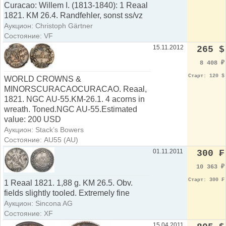
Curacao: Willem I. (1813-1840): 1 Reaal
1821. KM 26.4. Randfehler, sonst ss/vz
Аукцион: Christoph Gärtner
Состояние: VF
15.11.2012
265 $
8 408
₽
Старт: 120 $
WORLD CROWNS &
MINORSCURACAOCURACAO. Reaal,
1821. NGC AU-55.KM-26.1. 4 acorns in
wreath. Toned.NGC AU-55.Estimated
value: 200 USD
Аукцион: Stack’s Bowers
Состояние: AU55 (AU)
01.11.2011
300 ₣
10 363
₽
Старт: 300 ₣
1 Reaal 1821. 1,88 g. KM 26.5. Obv.
fields slightly tooled. Extremely fine
Аукцион: Sincona AG
Состояние: XF
15.04.2011