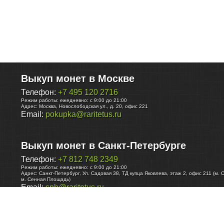
Выкуп монет в Москве
Телефон:
+7 495 120 2716
Режим работы:
ежедневно: с 9:00 до 21:00
Адрес:
Москва
,
Новослободская ул., д. 20, офис 221
Email:
pokupka@raritetus.ru
Выкуп монет в Санкт-Петербурге
Телефон:
+7 812 748 2349
Режим работы:
ежедневно: с 9:00 до 21:00
Адрес:
Санкт-Петербург
,
Ул. Садовая 38, ТД купца Яковлева, этаж 2, офис 211 (м. 
м. Сенная Площадь)
Email:
spb@raritetus.ru
Выкуп монет в Нижнем Новгороде