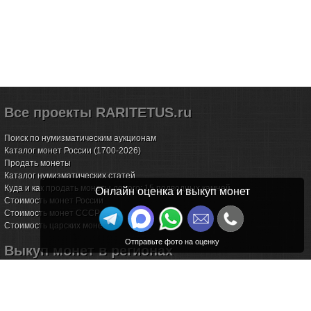
Все проекты RARITETUS.ru
Поиск по нумизматическим аукционам
Каталог монет России (1700-2026)
Продать монеты
Каталог нумизматических статей
Куда и как продать монеты дорого: 15 подводных камней
Онлайн оценка и выкуп монет
Стоимость монет России
Стоимость монет СССР
Стоимость царских монет
Выкуп монет в регионах
Волгоград
Воронеж
Екатеринбург