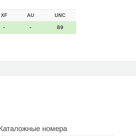
XF
AU
UNC
-
-
89
Каталожные номера