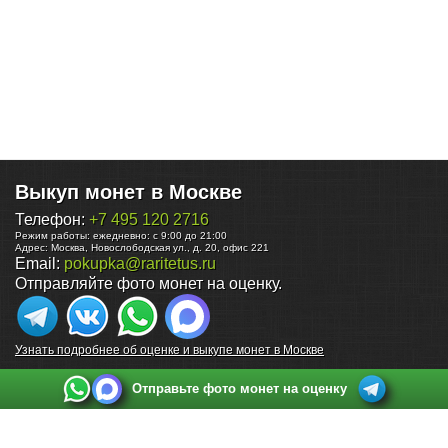
Выкуп монет в Москве
Телефон:
+7 495 120 2716
Режим работы:
ежедневно: с 9:00 до 21:00
Адрес:
Москва
,
Новослободская ул., д. 20, офис 221
Email:
pokupka@raritetus.ru
Отправляйте фото монет на оценку.
Узнать подробнее об оценке и выкупе монет в Москве
Отправьте фото монет на оценку
Выкуп монет в Санкт-Петербурге
Телефон:
+7 812 748 2349