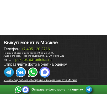
Выкуп монет в Москве
Телефон:
+7 495 120 2716
Режим работы:
ежедневно: с 9:00 до 21:00
Адрес:
Москва
,
Новослободская ул., д. 20, офис 221
Email:
pokupka@raritetus.ru
Отправляйте фото монет на оценку.
Узнать подробнее об оценке и выкупе монет в Москве
Отправьте фото монет на оценку
Выкуп монет в Санкт-Петербурге
Телефон:
+7 812 748 2349
Режим работы:
ежедневно: с 9:00 до 21:00