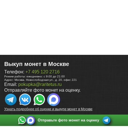
Выкуп монет в Москве
Телефон:
+7 495 120 2716
Режим работы:
ежедневно: с 9:00 до 21:00
Адрес:
Москва
,
Новослободская ул., д. 20, офис 221
Email:
pokupka@raritetus.ru
Отправляйте фото монет на оценку.
Узнать подробнее об оценке и выкупе монет в Москве
Отправьте фото монет на оценку
Выкуп монет в Санкт-Петербурге