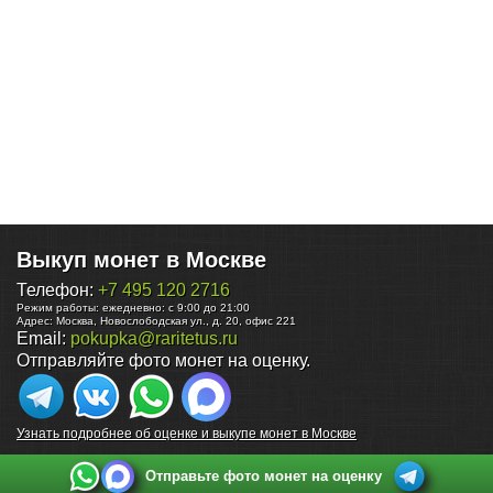
Выкуп монет в Москве
Телефон:
+7 495 120 2716
Режим работы:
ежедневно: с 9:00 до 21:00
Адрес:
Москва
,
Новослободская ул., д. 20, офис 221
Email:
pokupka@raritetus.ru
Отправляйте фото монет на оценку.
Узнать подробнее об оценке и выкупе монет в Москве
Отправьте фото монет на оценку