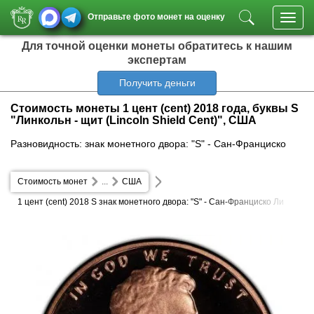
Отправьте фото монет на оценку
Toggl
navig
Для точной оценки монеты обратитесь к нашим
экспертам
Получить деньги
Стоимость монеты 1 цент (cent) 2018 года, буквы S
"Линкольн - щит (Lincoln Shield Cent)", США
Разновидность: знак монетного двора: "S" - Сан-Франциско
Стоимость монет
...
США
1 цент (cent) 2018 S знак монетного двора: "S" - Сан-Франциско Ли
нкольн - щит (Lincoln Shield Cent)