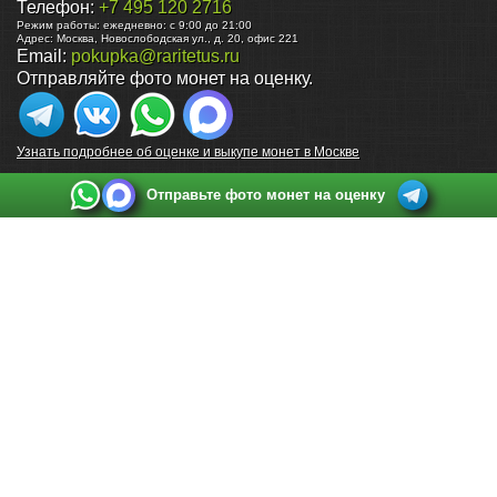
Телефон:
+7 495 120 2716
Режим работы:
ежедневно: с 9:00 до 21:00
Адрес:
Москва
,
Новослободская ул., д. 20, офис 221
Email:
pokupka@raritetus.ru
Отправляйте фото монет на оценку.
Узнать подробнее об оценке и выкупе монет в Москве
Отправьте фото монет на оценку
Выкуп монет в Санкт-Петербурге
Телефон:
+7 812 748 2349
Режим работы:
ежедневно: с 9:00 до 21:00
Адрес:
Санкт-Петербург
,
Ул. Садовая 38, ТД купца Яковлева, этаж 2, офис 211 (м.
Садовая, м. Спасская, м. Сенная Площадь)
Email:
spb@raritetus.ru
Выкуп монет в Нижнем Новгороде
Телефон:
+7 831 420-63-39
Режим работы:
ежедневно: с 9:00 до 21:00
Адрес:
Нижний Новгород
,
Площадь Максима Горького, дом 4/2, этаж 2, офис 8
Email:
nizhnij-novgorod@raritetus.ru