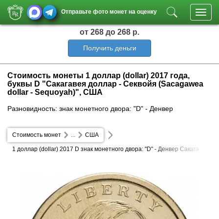
Отправьте фото монет на оценку
Toggl
navig
от 268
до 268 р.
Получить деньги
Стоимость монеты 1 доллар (dollar) 2017 года,
буквы D "Сакагавея доллар - Секвойя (Sacagawea
dollar - Sequoyah)", США
Разновидность: знак монетного двора: "D" - Денвер
Стоимость монет
...
США
1 доллар (dollar) 2017 D знак монетного двора: "D" - Денвер Сакага
вея доллар - Секвойя (Sacagawea dollar - Sequoyah)