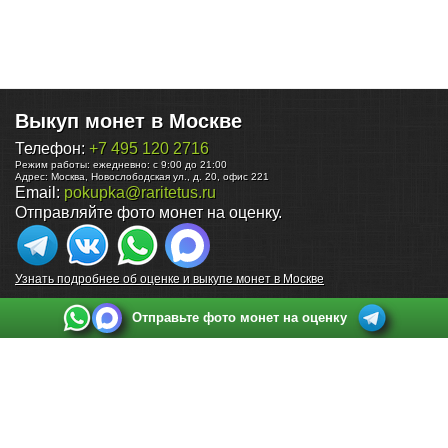
Выкуп монет в Москве
Телефон:
+7 495 120 2716
Режим работы:
ежедневно: с 9:00 до 21:00
Адрес:
Москва
,
Новослободская ул., д. 20, офис 221
Email:
pokupka@raritetus.ru
Отправляйте фото монет на оценку.
Узнать подробнее об оценке и выкупе монет в Москве
Отправьте фото монет на оценку
Выкуп монет в Санкт-Петербурге
Телефон:
+7 812 748 2349
Режим работы:
ежедневно: с 9:00 до 21:00
Адрес:
Санкт-Петербург
,
Ул. Садовая 38, ТД купца Яковлева, этаж 2, офис 211 (м.
Садовая, м. Спасская, м. Сенная Площадь)
Email:
spb@raritetus.ru