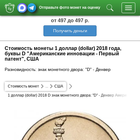
Отправьте фото монет на оценку
Toggl
navig
от 497
до 497 р.
Получить деньги
Стоимость монеты 1 доллар (dollar) 2018 года,
буквы D "Американские инновации - Первый
патент", США
Разновидность: знак монетного двора: "D" - Денвер
Стоимость монет
...
США
1 доллар (dollar) 2018 D знак монетного двора: "D" - Денвер Амери
канские инновации - Первый патент