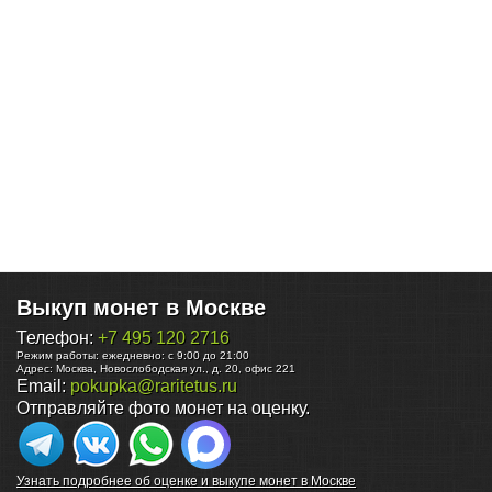
Выкуп монет в Москве
Телефон:
+7 495 120 2716
Режим работы:
ежедневно: с 9:00 до 21:00
Адрес:
Москва
,
Новослободская ул., д. 20, офис 221
Email:
pokupka@raritetus.ru
Отправляйте фото монет на оценку.
Узнать подробнее об оценке и выкупе монет в Москве