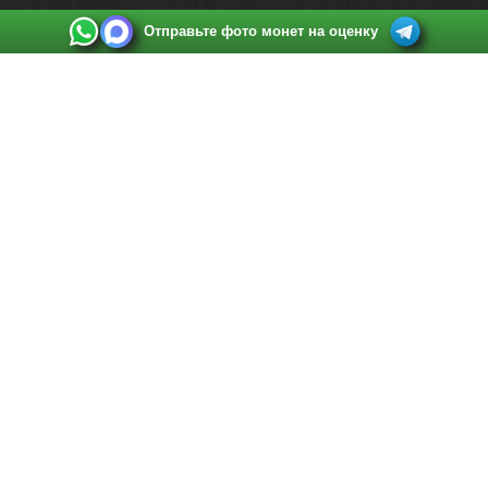
Отправьте фото монет на оценку
Выкуп монет в Санкт-Петербурге
Телефон:
+7 812 748 2349
Режим работы:
ежедневно: с 9:00 до 21:00
Адрес:
Санкт-Петербург
,
Ул. Садовая 38, ТД купца Яковлева, этаж 2, офис 211 (м.
Садовая, м. Спасская, м. Сенная Площадь)
Email:
spb@raritetus.ru
Выкуп монет в Нижнем Новгороде
Телефон:
+7 831 420-63-39
Режим работы:
ежедневно: с 9:00 до 21:00
Адрес:
Нижний Новгород
,
Площадь Максима Горького, дом 4/2, этаж 2, офис 8
Email:
nizhnij-novgorod@raritetus.ru
Выкуп монет в Новосибирске
Телефон:
+7 383 383 0921
Режим работы:
вТ-СБ: с 10:00 до 19:00
Адрес:
Новосибирск
,
Красный проспект 79 (БЦ Зелёные купола), офис 204 (м.
Гагаринская)
Email:
pokupka@raritetus.ru