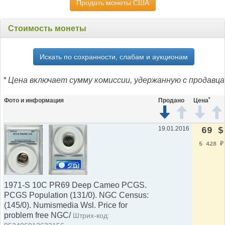
Продать монеты США
Стоимость монеты
Искать по сохранности, слабам и аукционам
* Цена включает сумму комиссии, удержанную с продавца
*
Фото и информация
Продано
Цена
19.01.2016
69 $
5 428
₽
1971-S 10C PR69 Deep Cameo PCGS.
PCGS Population (131/0). NGC Census:
(145/0). Numismedia Wsl. Price for
problem free NGC/
Штрих-код: