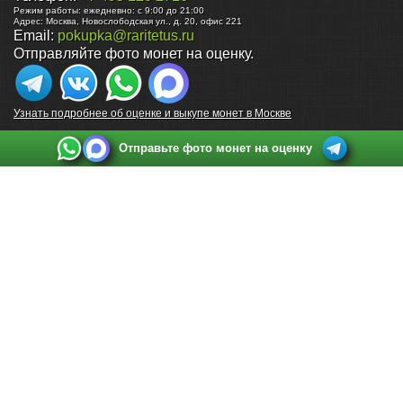
Режим работы:
ежедневно: с 9:00 до 21:00
Адрес:
Москва
,
Новослободская ул., д. 20, офис 221
Email:
pokupka@raritetus.ru
Отправляйте фото монет на оценку.
Узнать подробнее об оценке и выкупе монет в Москве
Отправьте фото монет на оценку
Выкуп монет в Санкт-Петербурге
Телефон:
+7 812 748 2349
Режим работы:
ежедневно: с 9:00 до 21:00
Адрес:
Санкт-Петербург
,
Ул. Садовая 38, ТД купца Яковлева, этаж 2, офис 211 (м.
Садовая, м. Спасская, м. Сенная Площадь)
Email:
spb@raritetus.ru
Выкуп монет в Нижнем Новгороде
Телефон:
+7 831 420-63-39
Режим работы:
ежедневно: с 9:00 до 21:00
Адрес:
Нижний Новгород
,
Площадь Максима Горького, дом 4/2, этаж 2, офис 8
Email:
nizhnij-novgorod@raritetus.ru