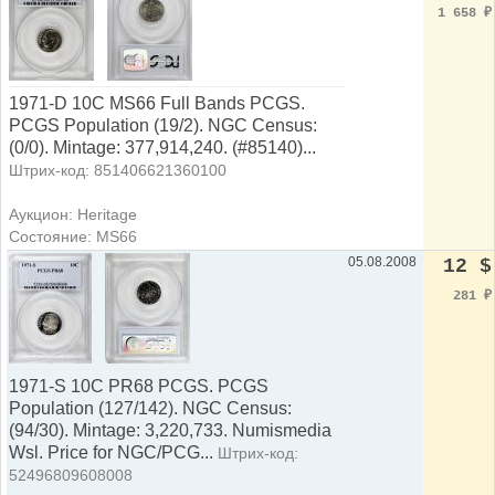
1 658
₽
1971-D 10C MS66 Full Bands PCGS.
PCGS Population (19/2). NGC Census:
(0/0). Mintage: 377,914,240. (#85140)...
Штрих-код: 851406621360100
Аукцион: Heritage
Состояние: MS66
05.08.2008
12 $
281
₽
1971-S 10C PR68 PCGS. PCGS
Population (127/142). NGC Census:
(94/30). Mintage: 3,220,733. Numismedia
Wsl. Price for NGC/PCG...
Штрих-код:
52496809608008