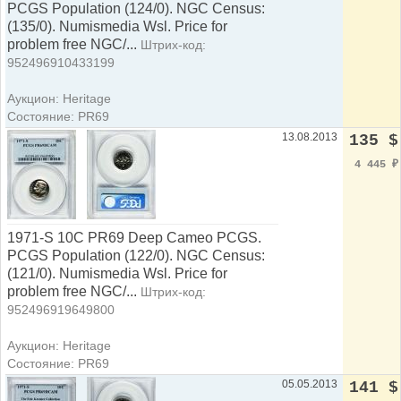
PCGS Population (124/0). NGC Census:
(135/0). Numismedia Wsl. Price for
problem free NGC/...
Штрих-код:
952496910433199
Аукцион: Heritage
Состояние: PR69
13.08.2013
135 $
4 445
₽
1971-S 10C PR69 Deep Cameo PCGS.
PCGS Population (122/0). NGC Census:
(121/0). Numismedia Wsl. Price for
problem free NGC/...
Штрих-код:
952496919649800
Аукцион: Heritage
Состояние: PR69
05.05.2013
141 $