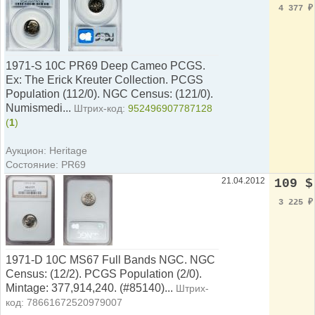
4 377
₽
1971-S 10C PR69 Deep Cameo PCGS.
Ex: The Erick Kreuter Collection. PCGS
Population (112/0). NGC Census: (121/0).
Numismedi...
Штрих-код:
952496907787128
(
1
)
Аукцион: Heritage
Состояние: PR69
21.04.2012
109 $
3 225
₽
1971-D 10C MS67 Full Bands NGC. NGC
Census: (12/2). PCGS Population (2/0).
Mintage: 377,914,240. (#85140)...
Штрих-
код: 78661672520979007