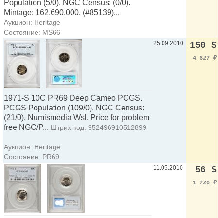
Population (5/0). NGC Census: (0/0).
Mintage: 162,690,000. (#85139)...
Аукцион: Heritage
Состояние: MS66
25.09.2010
150 $
4 627
₽
1971-S 10C PR69 Deep Cameo PCGS.
PCGS Population (109/0). NGC Census:
(21/0). Numismedia Wsl. Price for problem
free NGC/P...
Штрих-код: 952496910512899
Аукцион: Heritage
Состояние: PR69
11.05.2010
56 $
1 720
₽