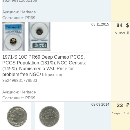
952496912632156
Аукцион: Heritage
Состояние: PR69
03.11.2015
84 $
5 359
₽
1971-S 10C PR69 Deep Cameo PCGS.
PCGS Population (131/0). NGC Census:
(145/0). Numismedia Wsl. Price for
problem free NGC/
Штрих-код:
952496931778583
Аукцион: Heritage
Состояние: PR69
09.09.2014
23
₽
Старт: 1
₽