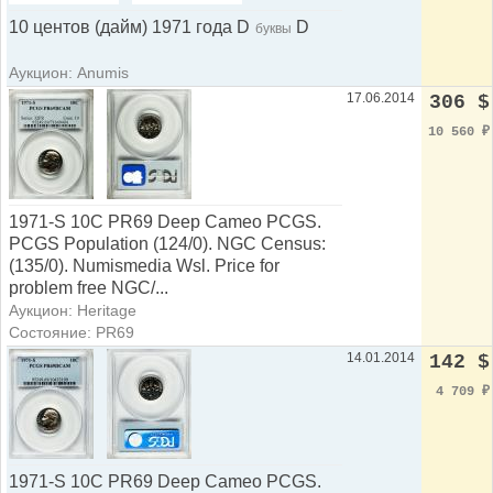
10 центов (дайм) 1971 года D
D
буквы
Аукцион: Anumis
17.06.2014
306 $
10 560
₽
1971-S 10C PR69 Deep Cameo PCGS.
PCGS Population (124/0). NGC Census:
(135/0). Numismedia Wsl. Price for
problem free NGC/...
Аукцион: Heritage
Состояние: PR69
14.01.2014
142 $
4 709
₽
1971-S 10C PR69 Deep Cameo PCGS.