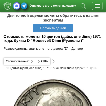
Отправьте фото монет на оценку
Toggl
navig
Для точной оценки монеты обратитесь к нашим
экспертам
Получить деньги
Стоимость монеты 10 центов (дайм, one dime) 1971
года, буквы D "Roosevelt Dime (Рузвельт)"
Разновидность: знак монетного двора "D" - Денвер
Стоимость монет
...
США
10 центов (дайм, one dime) 1971 D знак монетного двора "D" - Денв
ер Roosevelt Dime (Рузвельт)