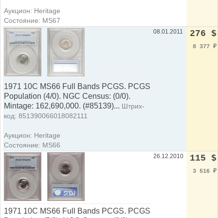
Аукцион: Heritage
Состояние: MS67
08.01.2011
276 $
8 377
₽
1971 10C MS66 Full Bands PCGS. PCGS
Population (4/0). NGC Census: (0/0).
Mintage: 162,690,000. (#85139)...
Штрих-
код: 851390066018082111
Аукцион: Heritage
Состояние: MS66
26.12.2010
115 $
3 516
₽
1971 10C MS66 Full Bands PCGS. PCGS