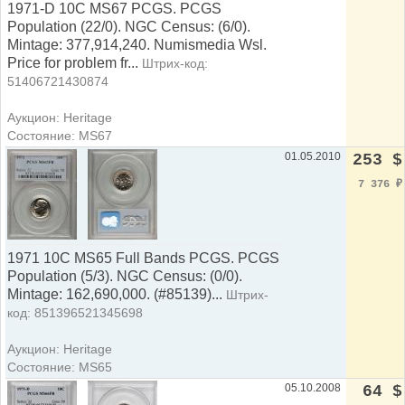
1971-D 10C MS67 PCGS. PCGS
Population (22/0). NGC Census: (6/0).
Mintage: 377,914,240. Numismedia Wsl.
Price for problem fr...
Штрих-код:
51406721430874
Аукцион: Heritage
Состояние: MS67
01.05.2010
253 $
7 376
₽
1971 10C MS65 Full Bands PCGS. PCGS
Population (5/3). NGC Census: (0/0).
Mintage: 162,690,000. (#85139)...
Штрих-
код: 851396521345698
Аукцион: Heritage
Состояние: MS65
05.10.2008
64 $