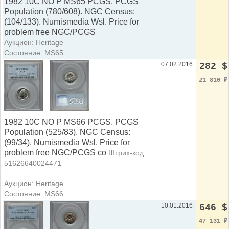
1982 10C NO P MS65 PCGS. PCGS
Population (780/608). NGC Census:
(104/133). Numismedia Wsl. Price for
problem free NGC/PCGS
Аукцион: Heritage
Состояние: MS65
07.02.2016
282 $
21 810
₽
1982 10C NO P MS66 PCGS. PCGS
Population (525/83). NGC Census:
(99/34). Numismedia Wsl. Price for
problem free NGC/PCGS co
Штрих-код:
51626640024471
Аукцион: Heritage
Состояние: MS66
10.01.2016
646 $
47 131
₽