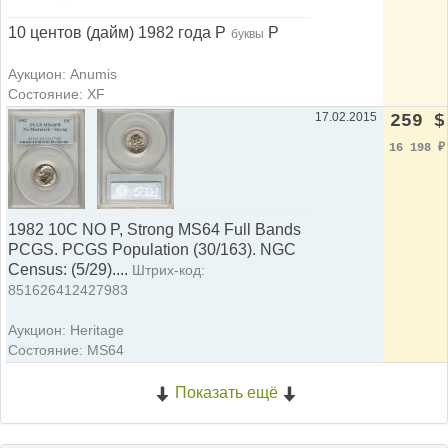
10 центов (дайм) 1982 года P
P
буквы
Аукцион: Anumis
Состояние: XF
17.02.2015
259 $
16 198
₽
1982 10C NO P, Strong MS64 Full Bands
PCGS. PCGS Population (30/163). NGC
Census: (5/29)....
Штрих-код:
851626412427983
Аукцион: Heritage
Состояние: MS64
Показать ещё