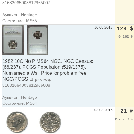
81682065003812965007
Аукцион: Heritage
Состояние: MS65
10.05.2015
123 $
6 262
₽
1982 10C No P MS64 NGC. NGC Census:
(66/237). PCGS Population (519/1375).
Numismedia Wsl. Price for problem free
NGC/PCGS
Штрих-код:
81682064003812965008
Аукцион: Heritage
Состояние: MS64
03.03.2015
21
₽
Старт: 1
₽