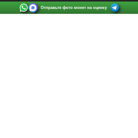
Отправьте фото монет на оценку
Выкуп монет в Санкт-Петербурге
Телефон:
+7 812 748 2349
Режим работы:
ежедневно: с 9:00 до 21:00
Адрес:
Санкт-Петербург
,
Ул. Садовая 38, ТД купца Яковлева, этаж 2, офис 211 (м.
Садовая, м. Спасская, м. Сенная Площадь)
Email:
spb@raritetus.ru
Выкуп монет в Нижнем Новгороде
Телефон:
+7 831 420-63-39
Режим работы:
ежедневно: с 9:00 до 21:00
Адрес:
Нижний Новгород
,
Площадь Максима Горького, дом 4/2, этаж 2, офис 8
Email:
nizhnij-novgorod@raritetus.ru
Выкуп монет в Новосибирске
Телефон:
+7 383 383 0921
Режим работы:
вТ-СБ: с 10:00 до 19:00
Адрес:
Новосибирск
,
Красный проспект 79 (БЦ Зелёные купола), офис 204 (м.
Гагаринская)
Email:
pokupka@raritetus.ru