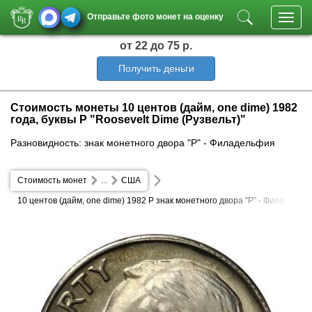
Отправьте фото монет на оценку
Toggl
navig
от 22
до 75 р.
Получить деньги
Стоимость монеты 10 центов (дайм, one dime) 1982
года, буквы P "Roosevelt Dime (Рузвельт)"
Разновидность: знак монетного двора "P" - Филадельфия
Стоимость монет
...
США
10 центов (дайм, one dime) 1982 P знак монетного двора "P" - Фила
дельфия Roosevelt Dime (Рузвельт)