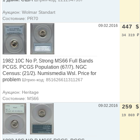
Аукцион: Wolmar Standart
Состояние: PR70
09.02.2016
447 $
34 319
₽
1982 10C No P, Strong MS66 Full Bands
PCGS. PCGS Population (67/7). NGC
Census: (21/2). Numismedia Wsl. Price for
problem
Штрих-код: 851626611311267
Аукцион: Heritage
Состояние: MS66
09.02.2016
259 $
19 869
₽