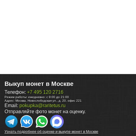
Выкуп монет в Москве
Телефон:
+7 495 120 2716
Режим работы:
ежедневно: с 9:00 до 21:00
Адрес:
Москва
,
Новослободская ул., д. 20, офис 221
Email:
pokupka@raritetus.ru
Отправляйте фото монет на оценку.
Узнать подробнее об оценке и выкупе монет в Москве