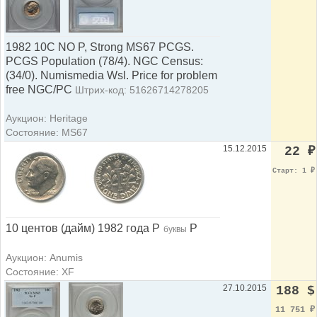
1982 10C NO P, Strong MS67 PCGS.
PCGS Population (78/4). NGC Census:
(34/0). Numismedia Wsl. Price for problem
free NGC/PC
Штрих-код: 51626714278205
Аукцион: Heritage
Состояние: MS67
15.12.2015
22
₽
Старт: 1
₽
10 центов (дайм) 1982 года P
P
буквы
Аукцион: Anumis
Состояние: XF
27.10.2015
188 $
11 751
₽