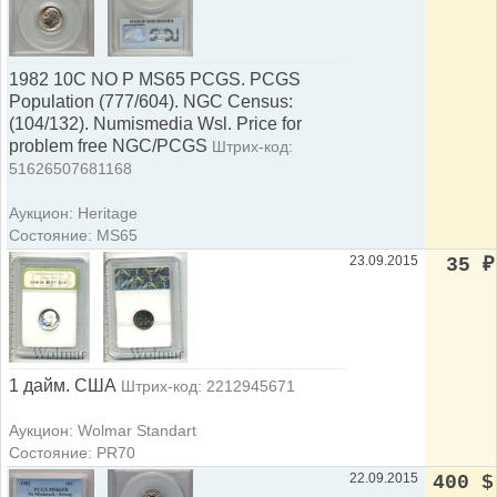
1982 10C NO P MS65 PCGS. PCGS
Population (777/604). NGC Census:
(104/132). Numismedia Wsl. Price for
problem free NGC/PCGS
Штрих-код:
51626507681168
Аукцион: Heritage
Состояние: MS65
23.09.2015
35
₽
1 дайм. США
Штрих-код: 2212945671
Аукцион: Wolmar Standart
Состояние: PR70
22.09.2015
400 $