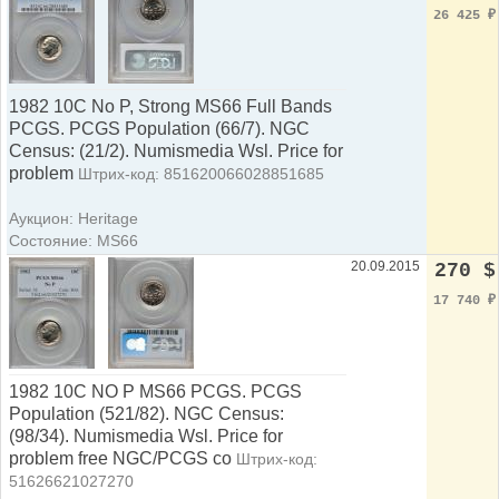
26 425
₽
1982 10C No P, Strong MS66 Full Bands
PCGS. PCGS Population (66/7). NGC
Census: (21/2). Numismedia Wsl. Price for
problem
Штрих-код: 851620066028851685
Аукцион: Heritage
Состояние: MS66
20.09.2015
270 $
17 740
₽
1982 10C NO P MS66 PCGS. PCGS
Population (521/82). NGC Census:
(98/34). Numismedia Wsl. Price for
problem free NGC/PCGS co
Штрих-код:
51626621027270