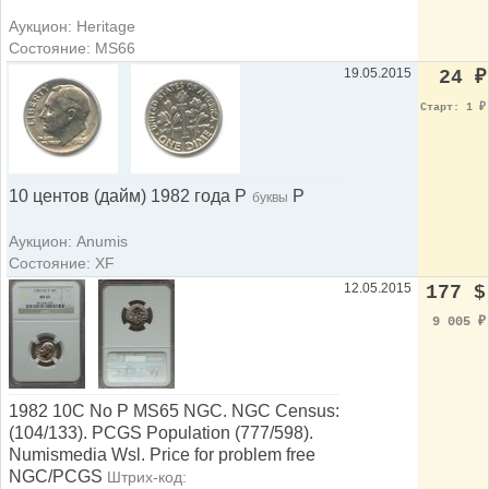
Аукцион: Heritage
Состояние: MS66
19.05.2015
24
₽
Старт: 1
₽
10 центов (дайм) 1982 года P
P
буквы
Аукцион: Anumis
Состояние: XF
12.05.2015
177 $
9 005
₽
1982 10C No P MS65 NGC. NGC Census:
(104/133). PCGS Population (777/598).
Numismedia Wsl. Price for problem free
NGC/PCGS
Штрих-код: