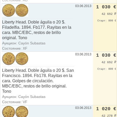
03.06.2013
1 030 €
42 692
₽
Старт: 800 €
Liberty Head. Doble águila o 20 $.
Filadelfia. 1894. Fb177. Rayitas en la
cara. MBC/EBC, restos de brillo
original. Tono
Аукцион: Cayón Subastas
Состояние: XF
03.06.2013
1 030 €
42 692
₽
Старт: 800 €
Liberty Head. Doble águila o 20 $. San
Francisco. 1894. Fb178. Rayitas en la
cara. Golpes de circulación.
MBC/EBC, restos de brillo original.
Tono
Аукцион: Cayón Subastas
Состояние: VF
03.06.2013
1 020 €
42 278
₽