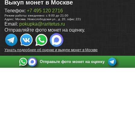
Выкуп монет в Москве
Телефон:
+7 495 120 2716
Режим работы:
ежедневно: с 9:00 до 21:00
Адрес:
Москва
,
Новослободская ул., д. 20, офис 221
Email:
pokupka@raritetus.ru
Отправляйте фото монет на оценку.
Узнать подробнее об оценке и выкупе монет в Москве
Отправьте фото монет на оценку
Выкуп монет в Санкт-Петербурге
Телефон:
+7 812 748 2349
Режим работы:
ежедневно: с 9:00 до 21:00
Адрес:
Санкт-Петербург
,
Ул. Садовая 38, ТД купца Яковлева, этаж 2, офис 211 (м.
Садовая, м. Спасская, м. Сенная Площадь)
Email:
spb@raritetus.ru
Выкуп монет в Нижнем Новгороде
Телефон:
+7 831 420-63-39
Режим работы:
ежедневно: с 9:00 до 21:00
Адрес:
Нижний Новгород
,
Площадь Максима Горького, дом 4/2, этаж 2, офис 8
Email:
nizhnij-novgorod@raritetus.ru