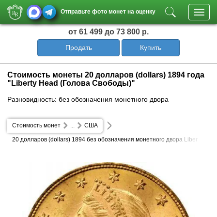
Отправьте фото монет на оценку
Toggl
navig
от 61 499
до 73 800 р.
Продать
Купить
Стоимость монеты 20 долларов (dollars) 1894 года
"Liberty Head (Голова Свободы)"
Разновидность: без обозначения монетного двора
Стоимость монет
...
США
20 долларов (dollars) 1894 без обозначения монетного двора Liber
ty Head (Голова Свободы)