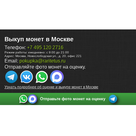
Выкуп монет в Москве
Телефон:
+7 495 120 2716
Режим работы:
ежедневно: с 9:00 до 21:00
Адрес:
Москва
,
Новослободская ул., д. 20, офис 221
Email:
pokupka@raritetus.ru
Отправляйте фото монет на оценку.
Узнать подробнее об оценке и выкупе монет в Москве
Отправьте фото монет на оценку
Выкуп монет в Санкт-Петербурге
Телефон:
+7 812 748 2349
Режим работы:
ежедневно: с 9:00 до 21:00
Адрес:
Санкт-Петербург
,
Ул. Садовая 38, ТД купца Яковлева, этаж 2, офис 211 (м.
Садовая, м. Спасская, м. Сенная Площадь)
Email:
spb@raritetus.ru