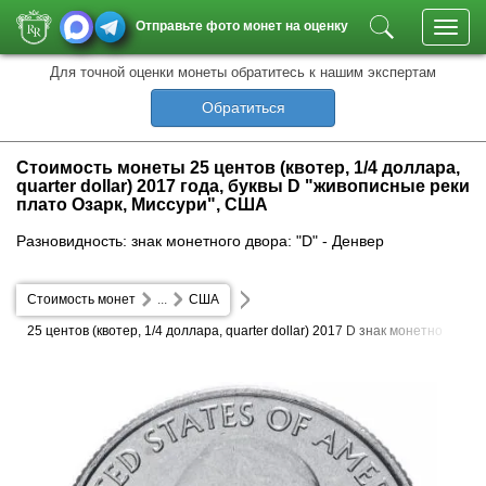
Отправьте фото монет на оценку
Toggl
navig
Для точной оценки монеты обратитесь к нашим экспертам
Обратиться
Стоимость монеты 25 центов (квотер, 1/4 доллара,
quarter dollar) 2017 года, буквы D "живописные реки
плато Озарк, Миссури", США
Разновидность: знак монетного двора: "D" - Денвер
Стоимость монет
...
США
25 центов (квотер, 1/4 доллара, quarter dollar) 2017 D знак монетно
го двора: "D" - Денвер живописные реки плато Озарк, Миссури