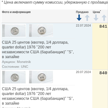
* Цена включает сумму комиссии, удержанную с продавца
*
Фото и информация
Продано
Цена
22.07.2024
841
США 25 центов (квотер, 1/4 доллара,
quarter dollar) 1976 "200 лет
независимости США (барабанщик)" "S",
в запайке
Аукцион: Monetnik
Состояние: UNC
20.07.2024
840
США 25 центов (квотер, 1/4 доллара,
quarter dollar) 1976 "200 лет
независимости США (барабанщик)" "S",
в запайке