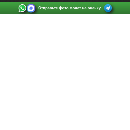
Отправьте фото монет на оценку
Выкуп монет в Санкт-Петербурге
Телефон:
+7 812 748 2349
Режим работы:
ежедневно: с 9:00 до 21:00
Адрес:
Санкт-Петербург
,
Ул. Садовая 38, ТД купца Яковлева, этаж 2, офис 211 (м.
Садовая, м. Спасская, м. Сенная Площадь)
Email:
spb@raritetus.ru
Выкуп монет в Нижнем Новгороде
Телефон:
+7 831 420-63-39
Режим работы:
ежедневно: с 9:00 до 21:00
Адрес:
Нижний Новгород
,
Площадь Максима Горького, дом 4/2, этаж 2, офис 8
Email:
nizhnij-novgorod@raritetus.ru
Выкуп монет в Новосибирске
Телефон:
+7 383 383 0921
Режим работы:
вТ-СБ: с 10:00 до 19:00
Адрес:
Новосибирск
,
Красный проспект 79 (БЦ Зелёные купола), офис 204 (м.
Гагаринская)
Email:
pokupka@raritetus.ru