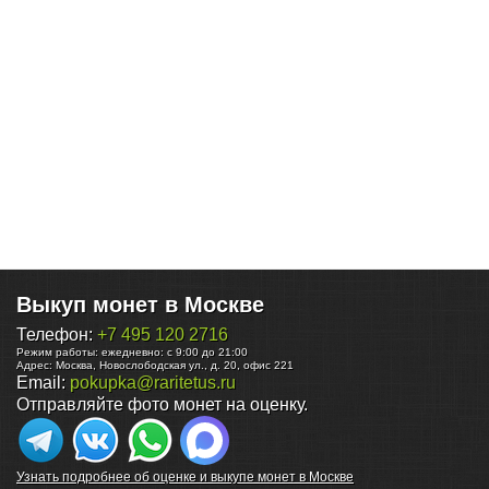
Выкуп монет в Москве
Телефон:
+7 495 120 2716
Режим работы:
ежедневно: с 9:00 до 21:00
Адрес:
Москва
,
Новослободская ул., д. 20, офис 221
Email:
pokupka@raritetus.ru
Отправляйте фото монет на оценку.
Узнать подробнее об оценке и выкупе монет в Москве