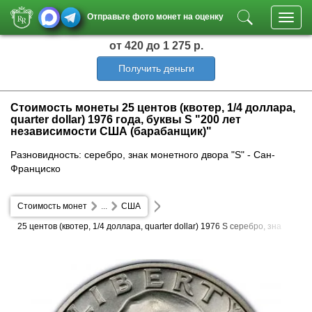
Отправьте фото монет на оценку
Toggl
navig
от 420
до 1 275 р.
Получить деньги
Стоимость монеты 25 центов (квотер, 1/4 доллара,
quarter dollar) 1976 года, буквы S "200 лет
независимости США (барабанщик)"
Разновидность: серебро, знак монетного двора "S" - Сан-
Франциско
Стоимость монет
...
США
25 центов (квотер, 1/4 доллара, quarter dollar) 1976 S серебро, зна
к монетного двора "S" - Сан-Франциско 200 лет независимости СШ
А (барабанщик)