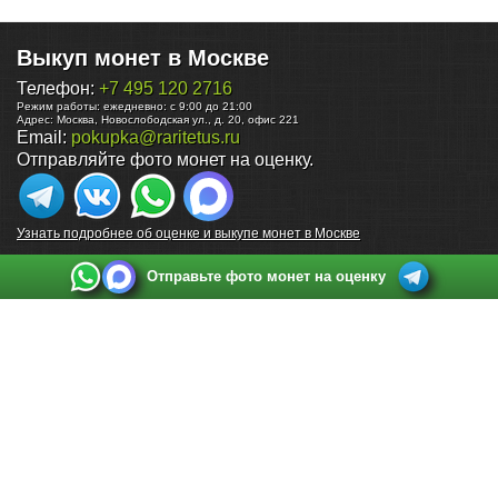
Выкуп монет в Москве
Телефон:
+7 495 120 2716
Режим работы:
ежедневно: с 9:00 до 21:00
Адрес:
Москва
,
Новослободская ул., д. 20, офис 221
Email:
pokupka@raritetus.ru
Отправляйте фото монет на оценку.
Узнать подробнее об оценке и выкупе монет в Москве
Отправьте фото монет на оценку
Выкуп монет в Санкт-Петербурге
Телефон:
+7 812 748 2349
Режим работы:
ежедневно: с 9:00 до 21:00
Адрес:
Санкт-Петербург
,
Ул. Садовая 38, ТД купца Яковлева, этаж 2, офис 211 (м.
Садовая, м. Спасская, м. Сенная Площадь)
Email:
spb@raritetus.ru
Выкуп монет в Нижнем Новгороде
Телефон:
+7 831 420-63-39