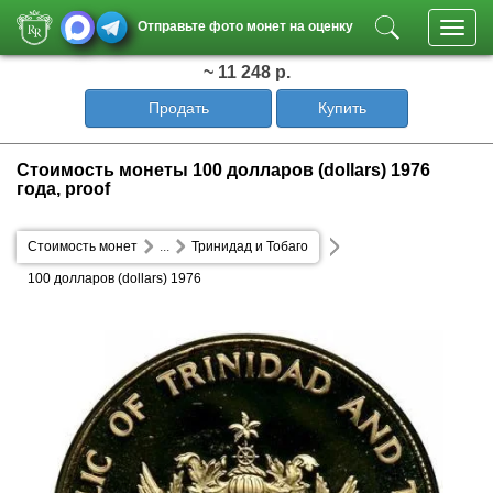
Отправьте фото монет на оценку
Toggl
navig
~ 11 248 р.
Продать
Купить
Стоимость монеты 100 долларов (dollars) 1976
года, proof
Стоимость монет
...
Тринидад и Тобаго
100 долларов (dollars) 1976