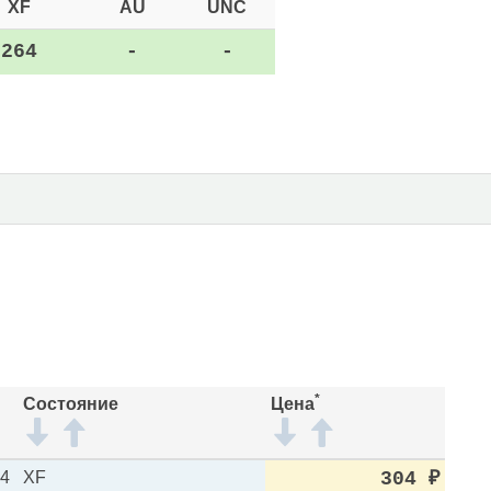
XF
AU
UNC
264
-
-
*
Состояние
Цена
24
XF
304
₽