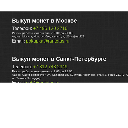
Выкуп монет в Москве
Телефон:
+7 495 120 2716
Режим работы:
ежедневно: с 9:00 до 21:00
Адрес:
Москва
,
Новослободская ул., д. 20, офис 221
Email:
pokupka@raritetus.ru
Выкуп монет в Санкт-Петербурге
Телефон:
+7 812 748 2349
Режим работы:
ежедневно: с 9:00 до 21:00
Адрес:
Санкт-Петербург
,
Ул. Садовая 38, ТД купца Яковлева, этаж 2, офис 211 (м. 
м. Сенная Площадь)
Email:
spb@raritetus.ru
Выкуп монет в Нижнем Новгороде
Телефон:
+7 831 420-63-39
Режим работы:
ежедневно: с 9:00 до 21:00
Адрес:
Нижний Новгород
,
Площадь Максима Горького, дом 4/2, этаж 2, офис 8
Email:
nizhnij-novgorod@raritetus.ru