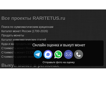
Все проекты RARITETUS.ru
Поиск по нумизматическим аукционам
Каталог монет России (1700-2026)
Продать монеты
Каталог нумизматических статей
Куда и как продать монеты дорого: 15 подводных камней
Онлайн оценка и выкуп монет
Стоимость монет России
Стоимость монет СССР
Стоимость царских монет
Выкуп монет в регионах
Волгоград
Воронеж
Екатеринбург
Иркутск
Казань
Калининград
Калуга
Красноярск