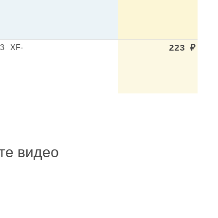
13
XF-
223
₽
ите видео