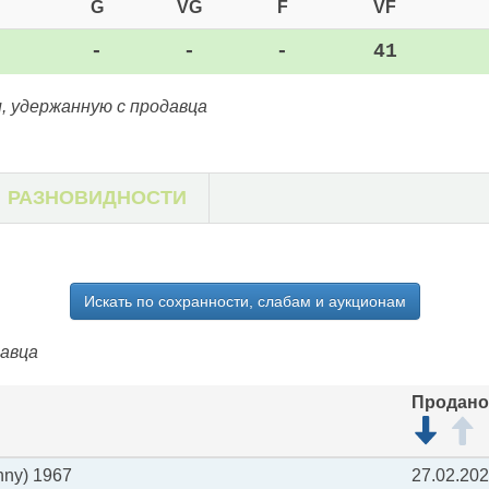
G
VG
F
VF
-
-
-
41
, удержанную с продавца
РАЗНОВИДНОСТИ
Искать по сохранности, слабам и аукционам
давца
Продано
nny) 1967
27.02.20