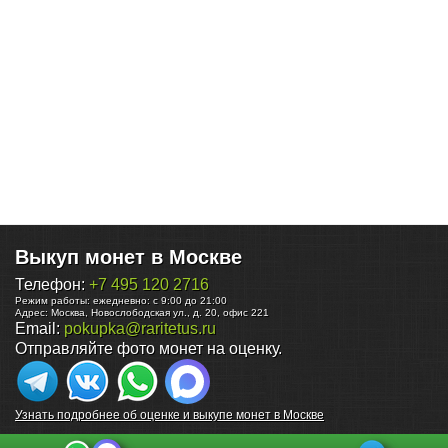
Выкуп монет в Москве
Телефон:
+7 495 120 2716
Режим работы:
ежедневно: с 9:00 до 21:00
Адрес:
Москва
,
Новослободская ул., д. 20, офис 221
Email:
pokupka@raritetus.ru
Отправляйте фото монет на оценку.
Узнать подробнее об оценке и выкупе монет в Москве