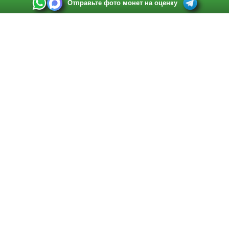
Отправьте фото монет на оценку
Выкуп монет в Санкт-Петербурге
Телефон:
+7 812 748 2349
Режим работы:
ежедневно: с 9:00 до 21:00
Адрес:
Санкт-Петербург
,
Ул. Садовая 38, ТД купца Яковлева, этаж 2, офис 211 (м.
Садовая, м. Спасская, м. Сенная Площадь)
Email:
spb@raritetus.ru
Выкуп монет в Нижнем Новгороде
Телефон:
+7 831 420-63-39
Режим работы:
ежедневно: с 9:00 до 21:00
Адрес:
Нижний Новгород
,
Площадь Максима Горького, дом 4/2, этаж 2, офис 8
Email:
nizhnij-novgorod@raritetus.ru
Выкуп монет в Новосибирске
Телефон:
+7 383 383 0921
Режим работы:
вТ-СБ: с 10:00 до 19:00
Адрес:
Новосибирск
,
Красный проспект 79 (БЦ Зелёные купола), офис 204 (м.
Гагаринская)
Email:
pokupka@raritetus.ru