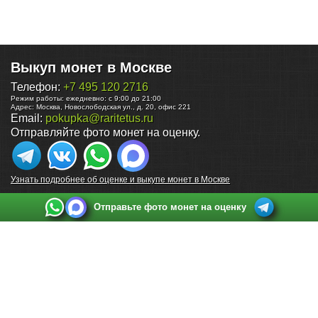
Выкуп монет в Москве
Телефон:
+7 495 120 2716
Режим работы:
ежедневно: с 9:00 до 21:00
Адрес:
Москва
,
Новослободская ул., д. 20, офис 221
Email:
pokupka@raritetus.ru
Отправляйте фото монет на оценку.
Узнать подробнее об оценке и выкупе монет в Москве
Отправьте фото монет на оценку
Выкуп монет в Санкт-Петербурге
Телефон:
+7 812 748 2349
Режим работы:
ежедневно: с 9:00 до 21:00
Адрес:
Санкт-Петербург
,
Ул. Садовая 38, ТД купца Яковлева, этаж 2, офис 211 (м.
Садовая, м. Спасская, м. Сенная Площадь)
Email:
spb@raritetus.ru