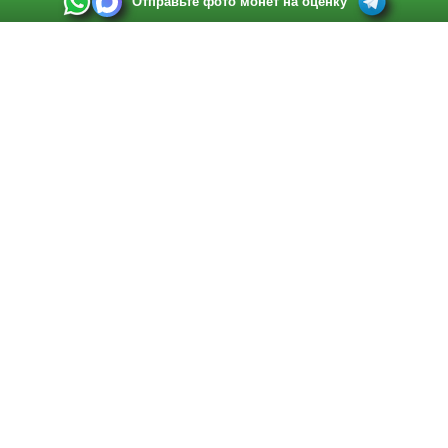
Отправьте фото монет на оценку
Выкуп монет в Санкт-Петербурге
Телефон:
+7 812 748 2349
Режим работы:
ежедневно: с 9:00 до 21:00
Адрес:
Санкт-Петербург
,
Ул. Садовая 38, ТД купца Яковлева, этаж 2, офис 211 (м.
Садовая, м. Спасская, м. Сенная Площадь)
Email:
spb@raritetus.ru
Выкуп монет в Нижнем Новгороде
Телефон:
+7 831 420-63-39
Режим работы:
ежедневно: с 9:00 до 21:00
Адрес:
Нижний Новгород
,
Площадь Максима Горького, дом 4/2, этаж 2, офис 8
Email:
nizhnij-novgorod@raritetus.ru
Выкуп монет в Новосибирске
Телефон:
+7 383 383 0921
Режим работы:
вТ-СБ: с 10:00 до 19:00
Адрес:
Новосибирск
,
Красный проспект 79 (БЦ Зелёные купола), офис 204 (м.
Гагаринская)
Email:
pokupka@raritetus.ru