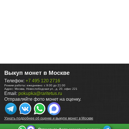
Выкуп монет в Москве
Телефон:
+7 495 120 2716
Режим работы:
ежедневно: с 9:00 до 21:00
Адрес:
Москва
,
Новослободская ул., д. 20, офис 221
Email:
pokupka@raritetus.ru
Отправляйте фото монет на оценку.
Узнать подробнее об оценке и выкупе монет в Москве