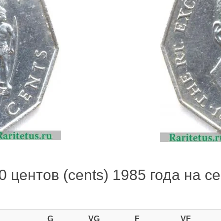
 центов (cents) 1985 года на се
G
VG
F
VF