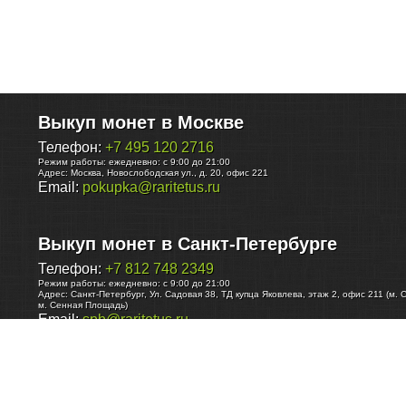
Выкуп монет в Москве
Телефон:
+7 495 120 2716
Режим работы:
ежедневно: с 9:00 до 21:00
Адрес:
Москва
,
Новослободская ул., д. 20, офис 221
Email:
pokupka@raritetus.ru
Выкуп монет в Санкт-Петербурге
Телефон:
+7 812 748 2349
Режим работы:
ежедневно: с 9:00 до 21:00
Адрес:
Санкт-Петербург
,
Ул. Садовая 38, ТД купца Яковлева, этаж 2, офис 211 (м. 
м. Сенная Площадь)
Email:
spb@raritetus.ru
Выкуп монет в Нижнем Новгороде
Телефон:
+7 831 420-63-39