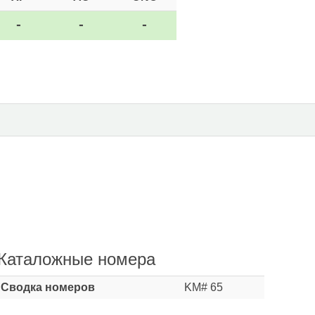
-
-
-
Каталожные номера
Сводка номеров
KM# 65