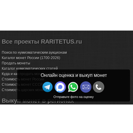
Все проекты RARITETUS.ru
Поиск по нумизматическим аукционам
Каталог монет России (1700-2026)
Продать монеты
Каталог нумизматических статей
Куда и как продать монеты дорого: 15 подводных камней
Онлайн оценка и выкуп монет
Стоимость монет России
Стоимость монет СССР
Стоимость царских монет
Выкуп монет в регионах
Волгоград
Воронеж
Екатеринбург
Иркутск