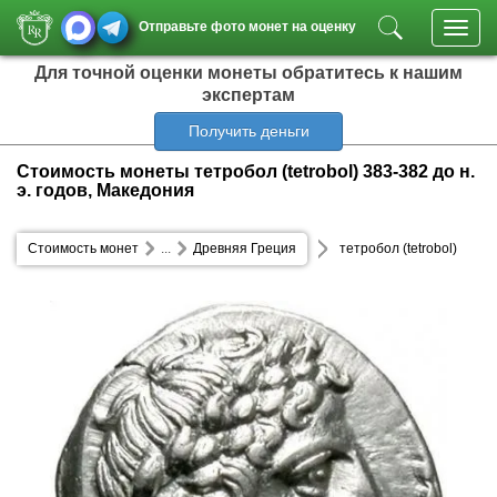
Отправьте фото монет на оценку
Toggl
navig
Для точной оценки монеты обратитесь к нашим
экспертам
Получить деньги
Стоимость монеты тетробол (tetrobol) 383-382 до н.
э. годов, Македония
Стоимость монет
...
Древняя Греция
тетробол (tetrobol)