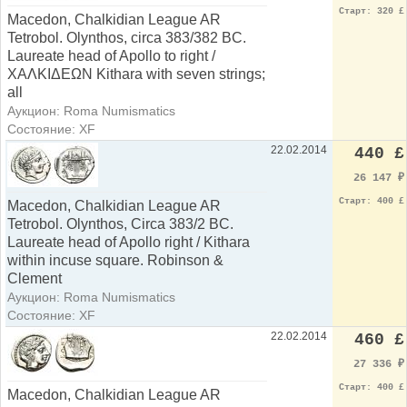
Старт: 320 £
Macedon, Chalkidian League AR
Tetrobol. Olynthos, circa 383/382 BC.
Laureate head of Apollo to right /
ΧΑΛΚΙΔΕΩΝ Kithara with seven strings;
all
Аукцион: Roma Numismatics
Состояние: XF
22.02.2014
440 £
26 147
₽
Старт: 400 £
Macedon, Chalkidian League AR
Tetrobol. Olynthos, Circa 383/2 BC.
Laureate head of Apollo right / Kithara
within incuse square. Robinson &
Clement
Аукцион: Roma Numismatics
Состояние: XF
22.02.2014
460 £
27 336
₽
Старт: 400 £
Macedon, Chalkidian League AR