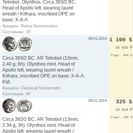
Tetrobol. Olynthos, Circa 383/2 BC.
Head of Apollo left, wearing laurel
wreath / Kithara, inscribed OPE on
base; X-A-Λ
Аукцион: Roma Numismatics
Состояние: XF
08.01.2014
1 100 $
35 925
₽
Старт: 600 $
Circa 383/2 BC. AR Tetrobol (13mm,
2.40 g, 6h). Olynthos mint. Head of
Apollo left, wearing laurel wreath /
Kithara, inscribed OPE on base; X-A-Λ-
KIΔ
Аукцион: Classical Numismatic
Состояние: XF
08.01.2014
325 $
10 614
₽
Старт: 180 $
Circa 383/2 BC. AR Tetrobol (13mm,
2.34 g, 3h). Olynthos mint. Head of
Apollo left, wearing laurel wreath /