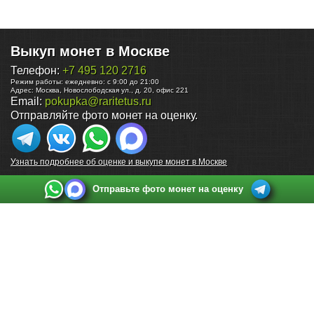
Выкуп монет в Москве
Телефон:
+7 495 120 2716
Режим работы:
ежедневно: с 9:00 до 21:00
Адрес:
Москва
,
Новослободская ул., д. 20, офис 221
Email:
pokupka@raritetus.ru
Отправляйте фото монет на оценку.
Узнать подробнее об оценке и выкупе монет в Москве
Отправьте фото монет на оценку
Выкуп монет в Санкт-Петербурге
Телефон:
+7 812 748 2349
Режим работы:
ежедневно: с 9:00 до 21:00
Адрес:
Санкт-Петербург
,
Ул. Садовая 38, ТД купца Яковлева, этаж 2, офис 211 (м.
Садовая, м. Спасская, м. Сенная Площадь)
Email:
spb@raritetus.ru
Выкуп монет в Нижнем Новгороде