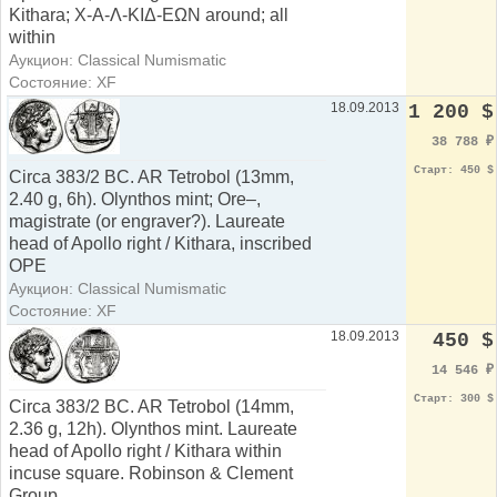
Kithara; X-A-Λ-KIΔ-EΩN around; all
within
Аукцион: Classical Numismatic
Состояние: XF
18.09.2013
1 200 $
38 788
₽
Старт: 450 $
Circa 383/2 BC. AR Tetrobol (13mm,
2.40 g, 6h). Olynthos mint; Ore–,
magistrate (or engraver?). Laureate
head of Apollo right / Kithara, inscribed
OPE
Аукцион: Classical Numismatic
Состояние: XF
18.09.2013
450 $
14 546
₽
Старт: 300 $
Circa 383/2 BC. AR Tetrobol (14mm,
2.36 g, 12h). Olynthos mint. Laureate
head of Apollo right / Kithara within
incuse square. Robinson & Clement
Group