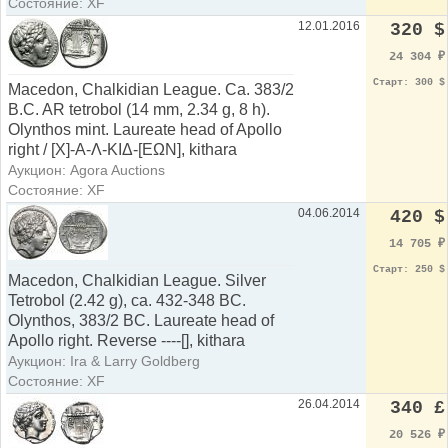
Состояние: XF
12.01.2016
320 $
24 304
₽
Старт: 300 $
Macedon, Chalkidian League. Ca. 383/2
B.C. AR tetrobol (14 mm, 2.34 g, 8 h).
Olynthos mint. Laureate head of Apollo
right / [X]-A-Λ-KIΔ-[EΩN], kithara
Аукцион: Agora Auctions
Состояние: XF
04.06.2014
420 $
14 705
₽
Старт: 250 $
Macedon, Chalkidian League. Silver
Tetrobol (2.42 g), ca. 432-348 BC.
Olynthos, 383/2 BC. Laureate head of
Apollo right. Reverse ----[], kithara
Аукцион: Ira & Larry Goldberg
Состояние: XF
26.04.2014
340 £
20 526
₽