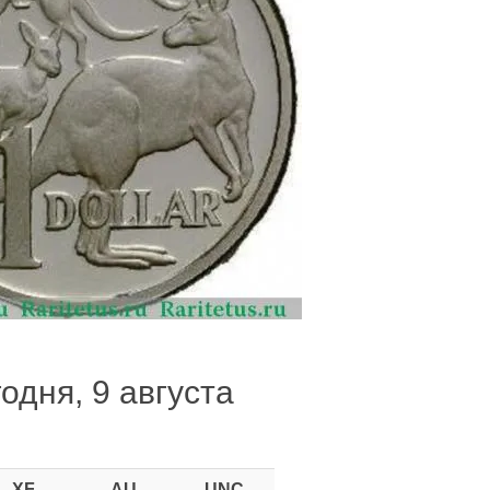
годня, 9 августа
XF
AU
UNC