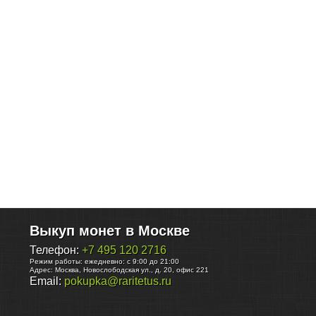
Выкуп монет в Москве
Телефон:
+7 495 120 2716
Режим работы:
ежедневно: с 9:00 до 21:00
Адрес:
Москва
,
Новослободская ул., д. 20, офис 221
Email:
pokupka@raritetus.ru