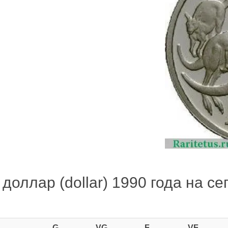
доллар (dollar) 1990 года на се
G
VG
F
VF