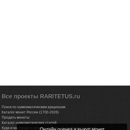
Все проекты RARITETUS.ru
Поиск по нумизматическим аукционам
Каталог монет России (1700-2026)
Продать монеты
Каталог нумизматических статей
Куда и как продать монеты дорого: 15 подводных камней
Онлайн оценка и выкуп монет