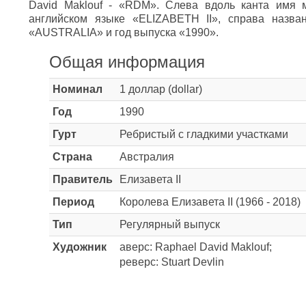
David Maklouf - «RDM». Слева вдоль канта имя м
английском языке «ELIZABETH II», справа назва
«AUSTRALIA» и год выпуска «1990».
Общая информация
Номинал
1 доллар (dollar)
Год
1990
Гурт
Ребристый с гладкими участками
Страна
Австралия
Правитель
Елизавета II
Период
Королева Елизавета II (1966 - 2018)
Тип
Регулярный выпуск
Художник
аверс: Raphael David Maklouf;
реверс: Stuart Devlin