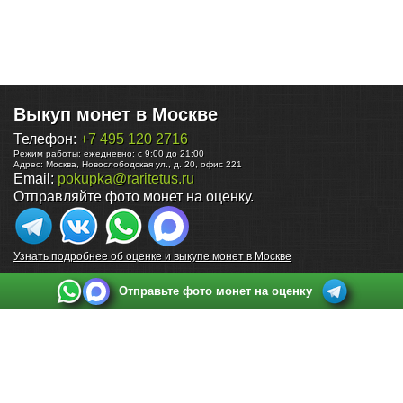
Выкуп монет в Москве
Телефон:
+7 495 120 2716
Режим работы:
ежедневно: с 9:00 до 21:00
Адрес:
Москва
,
Новослободская ул., д. 20, офис 221
Email:
pokupka@raritetus.ru
Отправляйте фото монет на оценку.
Узнать подробнее об оценке и выкупе монет в Москве
Отправьте фото монет на оценку
Выкуп монет в Санкт-Петербурге
Телефон:
+7 812 748 2349
Режим работы:
ежедневно: с 9:00 до 21:00
Адрес:
Санкт-Петербург
,
Ул. Садовая 38, ТД купца Яковлева, этаж 2, офис 211 (м.
Садовая, м. Спасская, м. Сенная Площадь)
Email:
spb@raritetus.ru