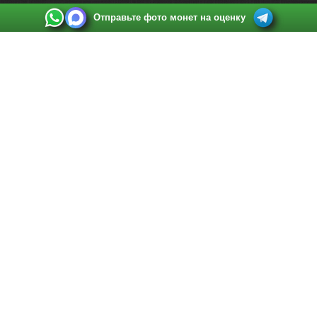
Отправьте фото монет на оценку
Выкуп монет в Санкт-Петербурге
Телефон:
+7 812 748 2349
Режим работы:
ежедневно: с 9:00 до 21:00
Адрес:
Санкт-Петербург
,
Ул. Садовая 38, ТД купца Яковлева, этаж 2, офис 211 (м.
Садовая, м. Спасская, м. Сенная Площадь)
Email:
spb@raritetus.ru
Выкуп монет в Нижнем Новгороде
Телефон:
+7 831 420-63-39
Режим работы:
ежедневно: с 9:00 до 21:00
Адрес:
Нижний Новгород
,
Площадь Максима Горького, дом 4/2, этаж 2, офис 8
Email:
nizhnij-novgorod@raritetus.ru
Выкуп монет в Новосибирске
Телефон:
+7 383 383 0921
Режим работы:
вТ-СБ: с 10:00 до 19:00
Адрес:
Новосибирск
,
Красный проспект 79 (БЦ Зелёные купола), офис 204 (м.
Гагаринская)
Email:
pokupka@raritetus.ru