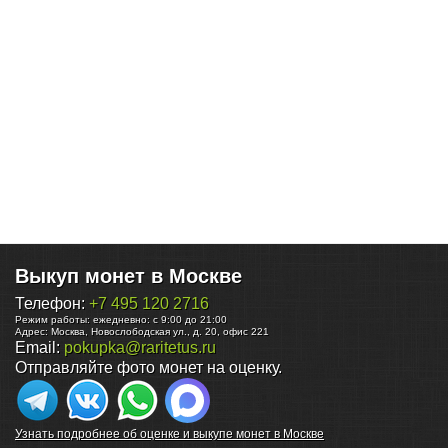
Выкуп монет в Москве
Телефон:
+7 495 120 2716
Режим работы:
ежедневно: с 9:00 до 21:00
Адрес:
Москва
,
Новослободская ул., д. 20, офис 221
Email:
pokupka@raritetus.ru
Отправляйте фото монет на оценку.
Узнать подробнее об оценке и выкупе монет в Москве