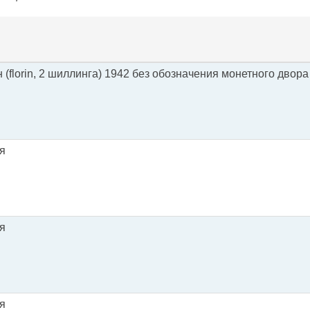
(florin, 2 шиллинга) 1942 без обозначения монетного двора
я
я
я