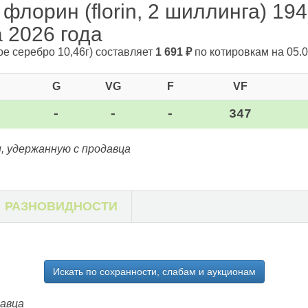
флорин (florin, 2 шиллинга) 194
а 2026 года
ое серебро 10,46г)
составляет
1 691
₽
по котировкам на 05.0
G
VG
F
VF
-
-
-
347
, удержанную с продавца
РАЗНОВИДНОСТИ
Искать по сохранности, слабам и аукционам
давца