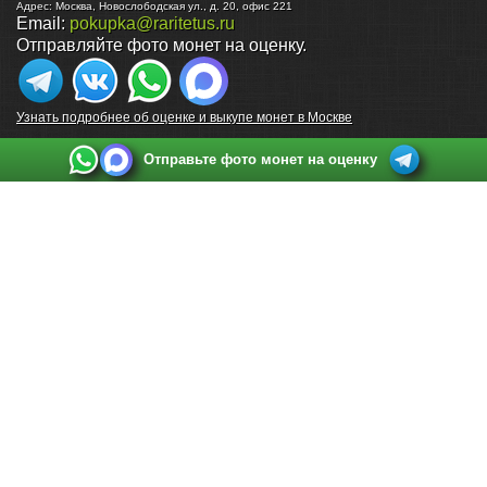
Адрес:
Москва
,
Новослободская ул., д. 20, офис 221
Email:
pokupka@raritetus.ru
Отправляйте фото монет на оценку.
Узнать подробнее об оценке и выкупе монет в Москве
Отправьте фото монет на оценку
Выкуп монет в Санкт-Петербурге
Телефон:
+7 812 748 2349
Режим работы:
ежедневно: с 9:00 до 21:00
Адрес:
Санкт-Петербург
,
Ул. Садовая 38, ТД купца Яковлева, этаж 2, офис 211 (м.
Садовая, м. Спасская, м. Сенная Площадь)
Email:
spb@raritetus.ru
Выкуп монет в Нижнем Новгороде
Телефон:
+7 831 420-63-39
Режим работы:
ежедневно: с 9:00 до 21:00
Адрес:
Нижний Новгород
,
Площадь Максима Горького, дом 4/2, этаж 2, офис 8
Email:
nizhnij-novgorod@raritetus.ru