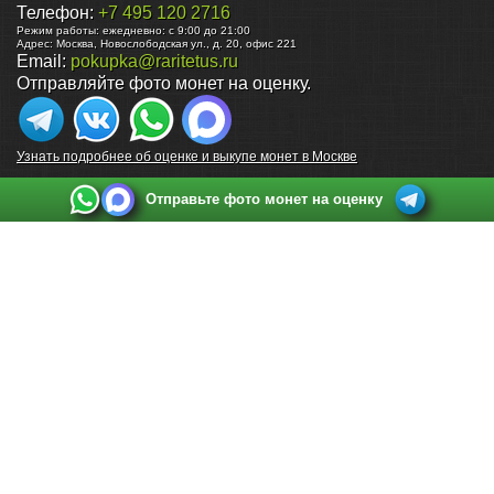
Телефон:
+7 495 120 2716
Режим работы:
ежедневно: с 9:00 до 21:00
Адрес:
Москва
,
Новослободская ул., д. 20, офис 221
Email:
pokupka@raritetus.ru
Отправляйте фото монет на оценку.
Узнать подробнее об оценке и выкупе монет в Москве
Отправьте фото монет на оценку
Выкуп монет в Санкт-Петербурге
Телефон:
+7 812 748 2349
Режим работы:
ежедневно: с 9:00 до 21:00
Адрес:
Санкт-Петербург
,
Ул. Садовая 38, ТД купца Яковлева, этаж 2, офис 211 (м.
Садовая, м. Спасская, м. Сенная Площадь)
Email:
spb@raritetus.ru
Выкуп монет в Нижнем Новгороде
Телефон:
+7 831 420-63-39
Режим работы:
ежедневно: с 9:00 до 21:00
Адрес:
Нижний Новгород
,
Площадь Максима Горького, дом 4/2, этаж 2, офис 8
Email:
nizhnij-novgorod@raritetus.ru