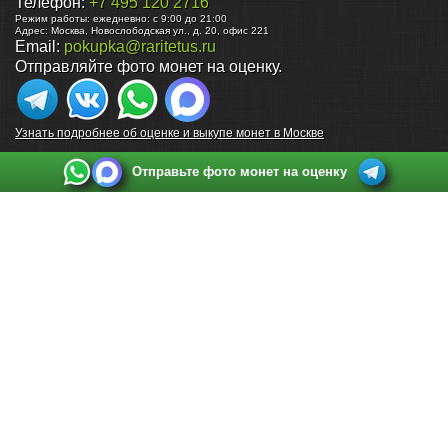
Телефон:
+7 495 120 2716
Режим работы:
ежедневно: с 9:00 до 21:00
Адрес:
Москва
,
Новослободская ул., д. 20, офис 221
Email:
pokupka@raritetus.ru
Отправляйте фото монет на оценку.
Узнать подробнее об оценке и выкупе монет в Москве
Отправьте фото монет на оценку
Выкуп монет в Санкт-Петербурге
Телефон:
+7 812 748 2349
Режим работы:
ежедневно: с 9:00 до 21:00
Адрес:
Санкт-Петербург
,
Ул. Садовая 38, ТД купца Яковлева, этаж 2, офис 211 (м.
Садовая, м. Спасская, м. Сенная Площадь)
Email:
spb@raritetus.ru
Выкуп монет в Нижнем Новгороде
Телефон:
+7 831 420-63-39
Режим работы:
ежедневно: с 9:00 до 21:00
Адрес:
Нижний Новгород
,
Площадь Максима Горького, дом 4/2, этаж 2, офис 8
Email:
nizhnij-novgorod@raritetus.ru