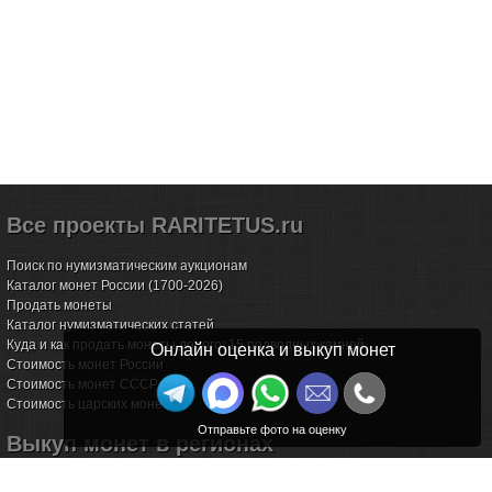
Все проекты RARITETUS.ru
Поиск по нумизматическим аукционам
Каталог монет России (1700-2026)
Продать монеты
Каталог нумизматических статей
Куда и как продать монеты дорого: 15 подводных камней
Онлайн оценка и выкуп монет
Стоимость монет России
Стоимость монет СССР
Стоимость царских монет
Выкуп монет в регионах
Волгоград