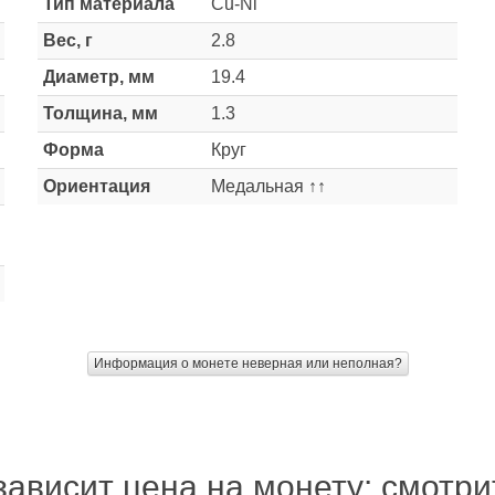
Тип материала
Cu-Ni
Вес, г
2.8
Диаметр, мм
19.4
Толщина, мм
1.3
Форма
Круг
Ориентация
Медальная ↑↑
Информация о монете неверная или неполная?
зависит цена на монету: смотр