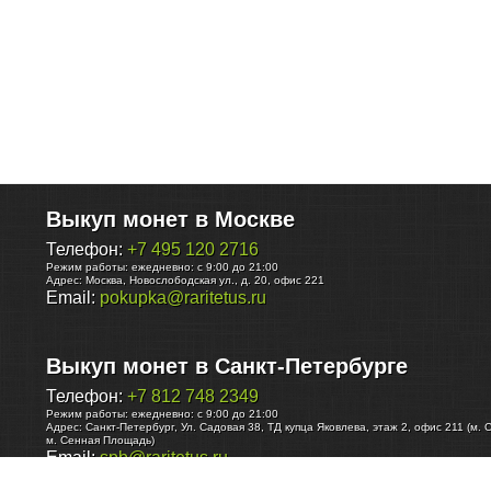
Выкуп монет в Москве
Телефон:
+7 495 120 2716
Режим работы:
ежедневно: с 9:00 до 21:00
Адрес:
Москва
,
Новослободская ул., д. 20, офис 221
Email:
pokupka@raritetus.ru
Выкуп монет в Санкт-Петербурге
Телефон:
+7 812 748 2349
Режим работы:
ежедневно: с 9:00 до 21:00
Адрес:
Санкт-Петербург
,
Ул. Садовая 38, ТД купца Яковлева, этаж 2, офис 211 (м. 
м. Сенная Площадь)
Email:
spb@raritetus.ru