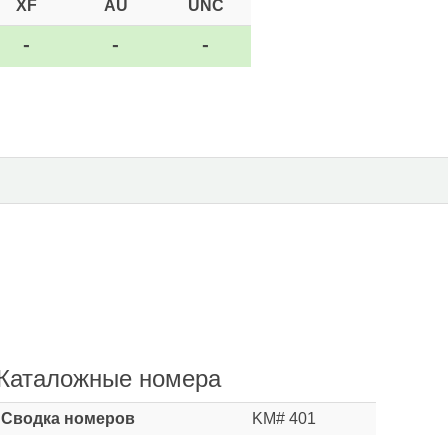
XF
AU
UNC
-
-
-
Каталожные номера
Сводка номеров
KM# 401