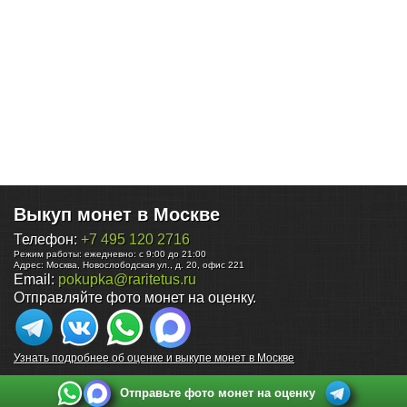
Выкуп монет в Москве
Телефон:
+7 495 120 2716
Режим работы:
ежедневно: с 9:00 до 21:00
Адрес:
Москва
,
Новослободская ул., д. 20, офис 221
Email:
pokupka@raritetus.ru
Отправляйте фото монет на оценку.
Узнать подробнее об оценке и выкупе монет в Москве
Отправьте фото монет на оценку