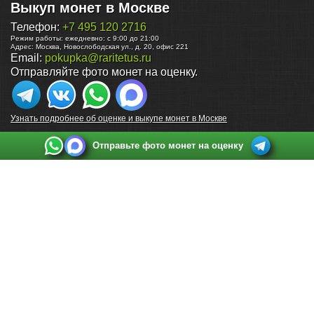
Выкуп монет в Москве
Телефон:
+7 495 120 2716
Режим работы:
ежедневно: с 9:00 до 21:00
Адрес:
Москва
,
Новослободская ул., д. 20, офис 221
Email:
pokupka@raritetus.ru
Отправляйте фото монет на оценку.
Узнать подробнее об оценке и выкупе монет в Москве
Отправьте фото монет на оценку
Выкуп монет в Санкт-Петербурге
Телефон:
+7 812 748 2349
Режим работы:
ежедневно: с 9:00 до 21:00
Адрес:
Санкт-Петербург
,
Ул. Садовая 38, ТД купца Яковлева, этаж 2, офис 211 (м.
Садовая, м. Спасская, м. Сенная Площадь)
Email:
spb@raritetus.ru
Выкуп монет в Нижнем Новгороде
Телефон:
+7 831 420-63-39
Режим работы:
ежедневно: с 9:00 до 21:00
Адрес:
Нижний Новгород
,
Площадь Максима Горького, дом 4/2, этаж 2, офис 8
Email:
nizhnij-novgorod@raritetus.ru