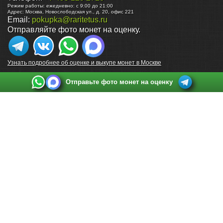
Режим работы:
ежедневно: с 9:00 до 21:00
Адрес:
Москва
,
Новослободская ул., д. 20, офис 221
Email:
pokupka@raritetus.ru
Отправляйте фото монет на оценку.
Узнать подробнее об оценке и выкупе монет в Москве
Отправьте фото монет на оценку
Выкуп монет в Санкт-Петербурге
Телефон:
+7 812 748 2349
Режим работы:
ежедневно: с 9:00 до 21:00
Адрес:
Санкт-Петербург
,
Ул. Садовая 38, ТД купца Яковлева, этаж 2, офис 211 (м.
Садовая, м. Спасская, м. Сенная Площадь)
Email:
spb@raritetus.ru
Выкуп монет в Нижнем Новгороде
Телефон:
+7 831 420-63-39
Режим работы:
ежедневно: с 9:00 до 21:00
Адрес:
Нижний Новгород
,
Площадь Максима Горького, дом 4/2, этаж 2, офис 8
Email:
nizhnij-novgorod@raritetus.ru