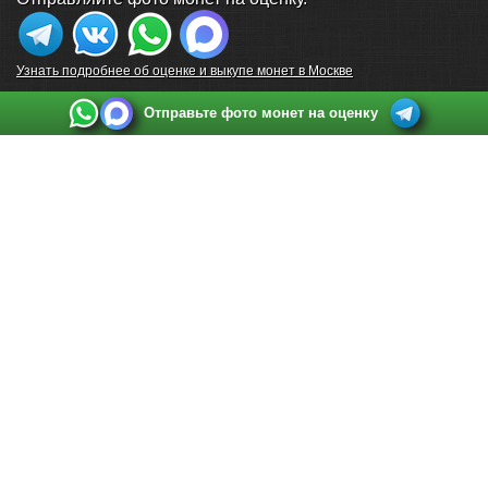
Узнать подробнее об оценке и выкупе монет в Москве
Отправьте фото монет на оценку
Выкуп монет в Санкт-Петербурге
Телефон:
+7 812 748 2349
Режим работы:
ежедневно: с 9:00 до 21:00
Адрес:
Санкт-Петербург
,
Ул. Садовая 38, ТД купца Яковлева, этаж 2, офис 211 (м.
Садовая, м. Спасская, м. Сенная Площадь)
Email:
spb@raritetus.ru
Выкуп монет в Нижнем Новгороде
Телефон:
+7 831 420-63-39
Режим работы:
ежедневно: с 9:00 до 21:00
Адрес:
Нижний Новгород
,
Площадь Максима Горького, дом 4/2, этаж 2, офис 8
Email:
nizhnij-novgorod@raritetus.ru
Выкуп монет в Новосибирске
Телефон:
+7 383 383 0921