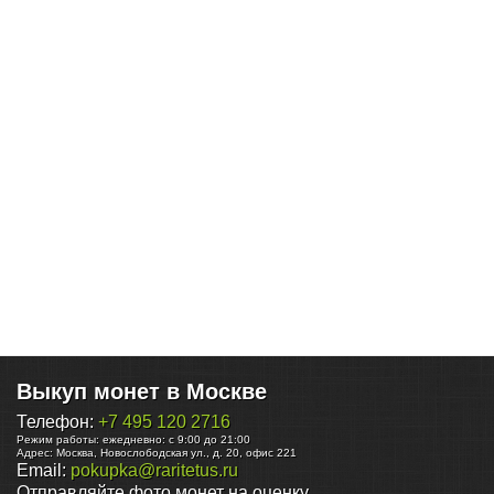
Выкуп монет в Москве
Телефон:
+7 495 120 2716
Режим работы:
ежедневно: с 9:00 до 21:00
Адрес:
Москва
,
Новослободская ул., д. 20, офис 221
Email:
pokupka@raritetus.ru
Отправляйте фото монет на оценку.