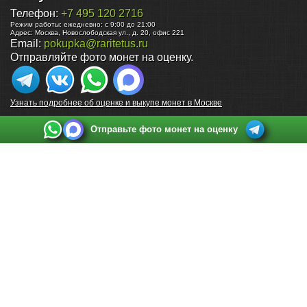
Телефон:
+7 495 120 2716
Режим работы:
ежедневно: с 9:00 до 21:00
Адрес:
Москва
,
Новослободская ул., д. 20, офис 221
Email:
pokupka@raritetus.ru
Отправляйте фото монет на оценку.
Узнать подробнее об оценке и выкупе монет в Москве
Отправьте фото монет на оценку
Выкуп монет в Санкт-Петербурге
Телефон:
+7 812 748 2349
Режим работы:
ежедневно: с 9:00 до 21:00
Адрес:
Санкт-Петербург
,
Ул. Садовая 38, ТД купца Яковлева, этаж 2, офис 211 (м.
Садовая, м. Спасская, м. Сенная Площадь)
Email:
spb@raritetus.ru
Выкуп монет в Нижнем Новгороде
Телефон:
+7 831 420-63-39
Режим работы:
ежедневно: с 9:00 до 21:00
Адрес:
Нижний Новгород
,
Площадь Максима Горького, дом 4/2, этаж 2, офис 8
Email:
nizhnij-novgorod@raritetus.ru