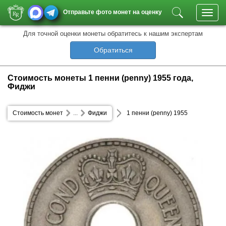
Отправьте фото монет на оценку
Toggl
navig
Для точной оценки монеты обратитесь к нашим экспертам
Обратиться
Стоимость монеты 1 пенни (penny) 1955 года,
Фиджи
Стоимость монет
...
Фиджи
1 пенни (penny) 1955