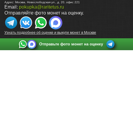
Адрес:
Москва
,
Новослободская ул., д. 20, офис 221
Email:
pokupka@raritetus.ru
Отправляйте фото монет на оценку.
Узнать подробнее об оценке и выкупе монет в Москве
Отправьте фото монет на оценку
Выкуп монет в Санкт-Петербурге
Телефон:
+7 812 748 2349
Режим работы:
ежедневно: с 9:00 до 21:00
Адрес:
Санкт-Петербург
,
Ул. Садовая 38, ТД купца Яковлева, этаж 2, офис 211 (м.
Садовая, м. Спасская, м. Сенная Площадь)
Email:
spb@raritetus.ru
Выкуп монет в Нижнем Новгороде
Телефон:
+7 831 420-63-39
Режим работы:
ежедневно: с 9:00 до 21:00
Адрес:
Нижний Новгород
,
Площадь Максима Горького, дом 4/2, этаж 2, офис 8
Email:
nizhnij-novgorod@raritetus.ru