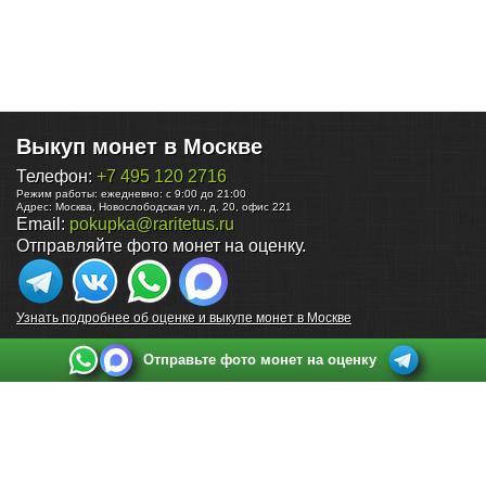
Выкуп монет в Москве
Телефон:
+7 495 120 2716
Режим работы:
ежедневно: с 9:00 до 21:00
Адрес:
Москва
,
Новослободская ул., д. 20, офис 221
Email:
pokupka@raritetus.ru
Отправляйте фото монет на оценку.
Узнать подробнее об оценке и выкупе монет в Москве
Отправьте фото монет на оценку
Выкуп монет в Санкт-Петербурге
Телефон:
+7 812 748 2349
Режим работы:
ежедневно: с 9:00 до 21:00
Адрес:
Санкт-Петербург
,
Ул. Садовая 38, ТД купца Яковлева, этаж 2, офис 211 (м.
Садовая, м. Спасская, м. Сенная Площадь)
Email:
spb@raritetus.ru