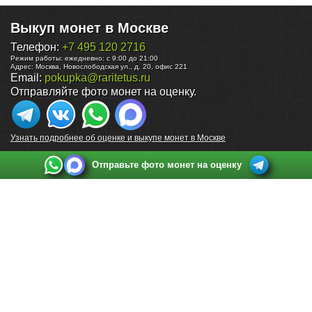
Выкуп монет в Москве
Телефон:
+7 495 120 2716
Режим работы:
ежедневно: с 9:00 до 21:00
Адрес:
Москва
,
Новослободская ул., д. 20, офис 221
Email:
pokupka@raritetus.ru
Отправляйте фото монет на оценку.
Узнать подробнее об оценке и выкупе монет в Москве
Отправьте фото монет на оценку
Выкуп монет в Санкт-Петербурге
Телефон:
+7 812 748 2349
Режим работы:
ежедневно: с 9:00 до 21:00
Адрес:
Санкт-Петербург
,
Ул. Садовая 38, ТД купца Яковлева, этаж 2, офис 211 (м.
Садовая, м. Спасская, м. Сенная Площадь)
Email:
spb@raritetus.ru
Выкуп монет в Нижнем Новгороде
Телефон:
+7 831 420-63-39