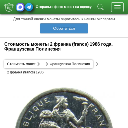
Отправьте фото монет на оценку
Toggl
navig
Для точной оценки монеты обратитесь к нашим экспертам
Обратиться
Стоимость монеты 2 франка (francs) 1986 года,
Французская Полинезия
Стоимость монет
...
Французская Полинезия
2 франка (francs) 1986