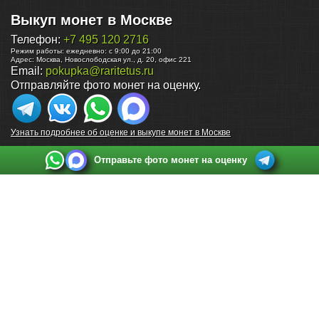
Выкуп монет в Москве
Телефон:
+7 495 120 2716
Режим работы:
ежедневно: с 9:00 до 21:00
Адрес:
Москва
,
Новослободская ул., д. 20, офис 221
Email:
pokupka@raritetus.ru
Отправляйте фото монет на оценку.
Узнать подробнее об оценке и выкупе монет в Москве
Отправьте фото монет на оценку
Выкуп монет в Санкт-Петербурге
Телефон:
+7 812 748 2349
Режим работы:
ежедневно: с 9:00 до 21:00
Адрес:
Санкт-Петербург
,
Ул. Садовая 38, ТД купца Яковлева, этаж 2, офис 211 (м.
Садовая, м. Спасская, м. Сенная Площадь)
Email:
spb@raritetus.ru
Выкуп монет в Нижнем Новгороде
Телефон:
+7 831 420-63-39
Режим работы:
ежедневно: с 9:00 до 21:00