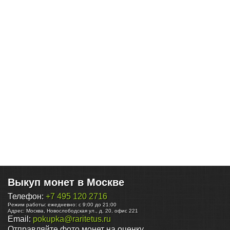
Выкуп монет в Москве
Телефон:
+7 495 120 2716
Режим работы:
ежедневно: с 9:00 до 21:00
Адрес:
Москва
,
Новослободская ул., д. 20, офис 221
Email:
pokupka@raritetus.ru
Отправляйте фото монет на оценку.