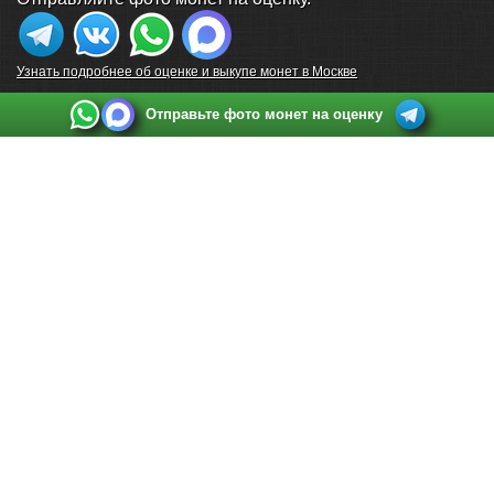
Узнать подробнее об оценке и выкупе монет в Москве
Отправьте фото монет на оценку
Выкуп монет в Санкт-Петербурге
Телефон:
+7 812 748 2349
Режим работы:
ежедневно: с 9:00 до 21:00
Адрес:
Санкт-Петербург
,
Ул. Садовая 38, ТД купца Яковлева, этаж 2, офис 211 (м.
Садовая, м. Спасская, м. Сенная Площадь)
Email:
spb@raritetus.ru
Выкуп монет в Нижнем Новгороде
Телефон:
+7 831 420-63-39
Режим работы:
ежедневно: с 9:00 до 21:00
Адрес:
Нижний Новгород
,
Площадь Максима Горького, дом 4/2, этаж 2, офис 8
Email:
nizhnij-novgorod@raritetus.ru
Выкуп монет в Новосибирске
Телефон:
+7 383 383 0921